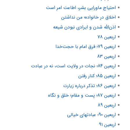
احتیاج ماورایی بشر، اطاعت امر است
اخلاق در خانواده؛ من نداشتن
اذن‌الله شدن و ایرادی نبودن شیعه
اربعین 78
اربعین 79؛ فرق امام با حجت‌خدا
اربعین 83
اربعین 84؛ نجات در ولایت است، نه در عبادت
اربعین 85؛ کنار رفتن
اربعین 86؛ تذکر درباره زیارت
اربعین 87؛ پست و مقام؛ خلق و نگاه
اربعین 89
اربعین 90؛ عبادتهای خیالی
اربعین 91