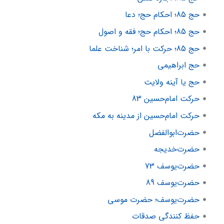
حج 85؛ احکام حج؛ دعا
حج 85؛ احکام حج؛ فقه و اصول
حج 85؛ حرکت با امر؛ شناخت علما
حج ابراهیمی
حج یا آینه ولایت
حرکت امام‌حسین 83
حرکت امام‌حسین از مدینه به مکه
حضرت‌ابوالفضل
حضرت‌خدیجه
حضرت‌یوسف 73
حضرت‌یوسف 89
حضرت‌یوسف؛ حضرت موسی
حفظ کنندگی صدقات