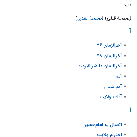
دارد.
(صفحهٔ قبلی) (
صفحهٔ بعدی
)
آ
آخرالزمان 76
آخرالزمان 78
آخرالزمان یا شر الازمنه
آدم
آدم شدن
آفات ولایت
ا
اتصال به امام‌حسین
احترام ولایت