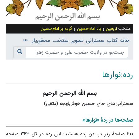
منتخب
اربعین
و
یاد امام‌حسین
و
گریه بر امام‌حسین
خانه
کتاب
سخنرانی
تصویر
منتخب
محقق‌یار
رده
:
نوارها
بسم الله الرحمن الرحیم
پرش به:
ناوبری
،
جستجو
سخنرانی‌های حاج حسین خوش‌لهجه (متقی)
صفحه‌ها در ردهٔ «نوارها»
۲۰۰ صفحۀ زیر در این رده هستند؛ این رده در کل ۳۴۳ صفحه