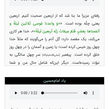
رفقای‌ عزیز! ما بنا شد که از اربعین صحبت کنیم. اربعین
یعنی چلّه بوده‌ است. «
«وَ واعدنا مُوسی ثَلاثینَ لَیلَةً و
أتمَمناها بِعَشرٍ، فَتَمّ مِیقاتُ رَبِّه أربعینَ لَیلَةً»
»
، خدا هر کاری
می‌کند، یک مقصد دارد؛ گِل آدم را می‌گویند که مثلاً خدا
چهل‌ روز خیس کرده‌ است؛ یا زمین و آسمان را در چهل‌ روز
خلق کرده‌ است. پیغمبر
سرِ چهل‌ سالگی به
(صلی‌الله‌علیه‌وآله)
نبوّت رسیده‌است. دیگر این‌که شامل حال من و شما
می‌شود، این‌ است که می‌گوید: وقتی به چهل‌ سالگی
رسیدی، به این ملائکه که روی شانه‌ات هست، خدا
یاد امام‌حسین
می‌گوید به این سخت بگیر! تا حالا اگر یک‌ قدری گناهی
کردی، مِثل این‌ است که تا حالا به تکلیف نرسیده‌ بودی؛
اما وقتی به چهل‌ سالگی رسیدی، خدا از تو توقّع دارد. از