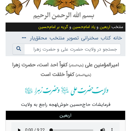
منتخب
اربعین
و
یاد امام‌حسین
و
گریه بر امام‌حسین
خانه
کتاب
سخنرانی
تصویر
منتخب
محقق‌یار
پرش به:
ناوبری
،
امیرالمؤمنین علی
جستجو
کفواً احد است، حضرت زهرا
(علیه‌السلام)
کفواً خلقت است
(علیهاالسلام)
فرمایشات حاج‌حسین خوش‌لهجه راجع به ولایت
اربعین