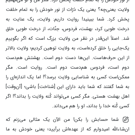
ولایت یعنی‌چه؟ یعنی یک ذرّات از نور خودش را به تمام خلقت
پخش کرد. شما ببینید! روایت داریم: ولایت، یک عنایت به
درخت طوبی کرد، بهشت، فردوس، جنّات، از درخت طوبی خلق
شد. اصلاً این‌قدر در نظر من ولایت بزرگ است که اگر بگوییم
یک‌جایی را خلق کرده‌است، به ولایت توهین کردیم؛ ولایت بالاتر
از این حرف‌هاست. این‌ها دست دوم است. بهشتش هم‌دست
دوم است، فردوس هم‌دست دوم است. روایت است. مگر
ممکن‌است کسی به شناسایی ولایت برسد؟! اما یک اندازه‌ای را
به شما گفتند که شما باید دارای این [شناخت] باشی؛ [آن‌وقت]
اهل بهشت هستی. مگر کسی می‌تواند کُنه ولایت را بداند؟! اگر
کسی کُنه خدا را بداند، او را هم می‌داند.
شما حسابش را بکن! من الآن یک مثالی می‌زنم که
ان‌شاءالله امیدوارم که از عهده‌اش برآیید؛ یعنی خودش به ما