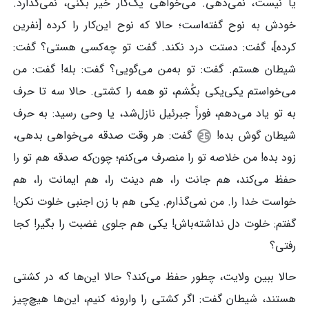
یا نیست، نمی‌دهی. می‌خواهی یک‌کار خیر بکنی، نمی‌گذارد.
خودش به نوح گفته‌است؛ حالا که نوح این‌کار را کرده [نفرین
کرده]، گفت: دستت درد نکند. گفت تو چه‌کسی هستی؟ گفت:
شیطان هستم. گفت: تو به‌من می‌گویی؟ گفت: بله! گفت: من
می‌خواستم یکی‌یکی بکُشم، تو همه را کشتی. حالا سه تا حرف
به تو یاد می‌دهم، فوراً جبرئیل نازل‌شد، یا وحی رسید: به حرف
شیطان گوش بده!
گفت: هر وقت صدقه می‌خواهی بدهی،
زود بده! من خلاصه تو را منصرف می‌کنم؛ چون‌که صدقه هم تو را
حفظ می‌کند، هم جانت را، هم دینت را، هم ایمانت را، هم
خواست خدا را. من نمی‌گذارم. یکی هم با زن اجنبی خلوت نکن!
گفتم: خلوت دل نداشته‌باش! یکی هم جلوی غضبت را بگیر! کجا
رفتی؟
حالا ببین ولایت، چطور حفظ می‌کند؟ حالا این‌ها که در کشتی
هستند، شیطان گفت: اگر کشتی را وارونه کنیم، این‌ها هیچ‌چیز