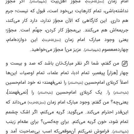
امام‌ زمان
، مجوّز اهل‌بیت
. اگر مجوّز
(عجل‌الله‌فرجه)
(علیهم‌السلام)
نداشته‌باشی، تمام کارهایت بی‌خود است، قبول که نیست؛ جرم
هم داری. این کارگاهی که الآن مجوّز ندارد، دارد کار می‌کند،
جریمه‌اش هم می‌کنند. بی‌مجوّز کار کردن، جهنّم است. مجوّز؛
یعنی وجود مبارک امام‌ زمان
، این دوازده‌امام،
(عجل‌الله‌فرجه)
چهارده‌معصوم
. عزیز من! مجوّز می‌خواهید.
(علیهم‌السلام)
من گفتم، شما اگر نظر مبارک‌تان باشد که صد و بیست و
چهار [هزار] پیغمبر، تمام ادبا، تمام علماء، تمام اوصیاء، این‌ها
اصلاً کربلای امام‌حسین
را نمی‌فهمند؛ نه خود امام‌حسین
(علیه‌السلام)
را. یک کربلای امام‌حسین
را [نمی‌فهمند]،
(علیه‌السلام)
(علیه‌السلام)
یعنی‌چه؟ من گفتم: وجود مبارک امام‌ زمان
می‌داند که
(عجل‌الله‌فرجه)
این‌قدر احترام می‌کند. می‌گوید: گریه می‌کنم، اگر اشک چشمم
تمام شود، خون گریه می‌کنم. برای چه‌کسی؟ برای عمّه‌ام زینب
. فراموش نمی‌کنم آن‌موقعی‌که اسب بی‌صاحبت آمد و
(علیهاالسلام)