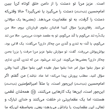
است. عزیز من! تو دستت را از دامن خلق کوتاه کن! ببین
امام‌حسین
دستت را می‌گیرد یا نمی‌گیرد؟ حالا وقتی‌که
(علیه‌السلام)
دستت را گرفت، به تو عظماییت می‌دهد.
(بعضی‌ها یک سؤالاتی
می‌کنند. رفقای‌عزیز! سؤال کنید! فدایتان بشوم، قربان‌تان بروم، حالا من
یک‌ذّره تند می‌گویم یا کُند می‌گویم، تو به مقصد خودت می‌رسی. حالا من تند
می‌گویم، یا کُند؛ به تندی و کُندی من چه‌کار داری؟ می‌گفت: یک الاغی بود،
یواش‌یواش می‌رفت. گفت: تو سوارش بشو! عزیز من! حرفت را بزن! به‌من
چه‌کار داری؟ بعضی‌ها می‌گویند: این تند می‌شود. من که تندی، کُندی ندارم،
تو سوار بشو! سوار امر خدا بشو! سوار عقیده الهی بشو! سؤال کنید! وقتی
من گفتم: اگر
سؤال کنید، مطلب پرورش پیدا می‌کند؛ اما عناد نباشد.)
امام‌حسین
این‌جور است، یا مثلاً امیرالمؤمنین
(علیه‌السلام)
(علیه‌السلام)
این‌جور است، این‌ها یک کارهایی می‌کنند،
همه‌شان عُظمی
هستند؛ اما یک عظماییتی در خلقت می‌کنند و خدای تبارک و
تعالی این عظماییت را پاداش می‌دهد؛ یعنی به‌واسطه این‌که ما