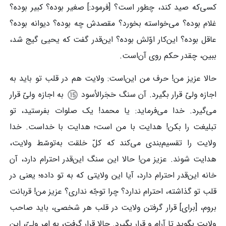
کسی‌که صید کند، چطور است؟ [فرمود:] صغیر بوده؟ کبیر بوده؟
غلام بوده؟ می‌خواسته بخورد؟ مقصدش چه بوده؟ دیوانه بوده؟
عاقل بوده؟ این‌کار اوّلش بوده؟ این‌قدر گفت که یحیی گیج شد،
ببین، چقدر حکم روی آن‌است.
حالا عزیز من! حرف من این‌است: ولایت هم در قلب تو باید به
اجازه ولیّ قرار بگیرد. آن سنگ حَجَرالأسود
به اجازه ولیّ قرار
می‌گیرد. خدا می‌فرماید: یا محمد! یک صلوات بفرستید، تو
تبلیغت را بکن! هدایت با من است؛ هدایت با خداست. خدا
ولایت را تقسیم‌بندی می‌کند که کلّ خلقت به‌توسّط ولایت،
هدایت شوند. عزیز من! حالا این سنگ این‌قدر احترام دارد، آن
خانه این‌قدر احترام دارد، آیا این ولایتی که به تو داده؛ یعنی در
قلب تو گذاشته، احترام ندارد؟ چرا توجّه نداری؟ عزیز من! قربانت
بروم، [برای] قرار گرفتن ولایت در قلب هر شخصی، باید صاحب
ولایت بگوید تا آرام و قرار بگیرد. حالا قرار گرفت، به امر ولیّ، این