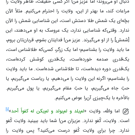
دنبال او می‌روند؛ اما عزیز من! اگر کسی حقیقت، ظاهر ولایت را
مراعات کند، ما بهتر از این، ولایت را احترام می‌کنیم. مثلاً الآن
بچّه‌ای یک شمش طلا دستش است، این شناسایی شمش را الآن
ندارد. وقتی‌که شناسایی ندارد، یک عروسک به او می‌دهند، این
[شمش] را از او می‌گیرند. عزیز من! فدایتان بشوم، قربان‌تان بروم،
ما باید ولایت را بشناسیم؛ اما یک زرگر، کسی‌که طلاشناس است،
یک‌قدری صدمه خورده‌است، یک‌قدری کوشش کرده‌است،
یک‌قدری دوره دیده‌است، تا طلاشناس شده‌است. ما باید ولایت
را بشناسیم؛ اگرنه این ولایت را می‌دهیم، یا ریاست می‌گیریم، یا
حبّ جاه می‌گیریم، یا حبّ مقام می‌گیریم، یا پول می‌گیریم.
بالأخره با یک‌چیزی آن‌را عوض می‌کنیم.
]
۱
[
اما والله، ولایت «
لم‌یلد و لم‌یولد و لم‌یکن له کفواً أحد
»
است. ولایت، کُفو ندارد. عزیزان من! شما باید ببینید ولایت کُفو
ندارد. چرا برای ولایت کُفو درست می‌کنید؟ پس ولایت را