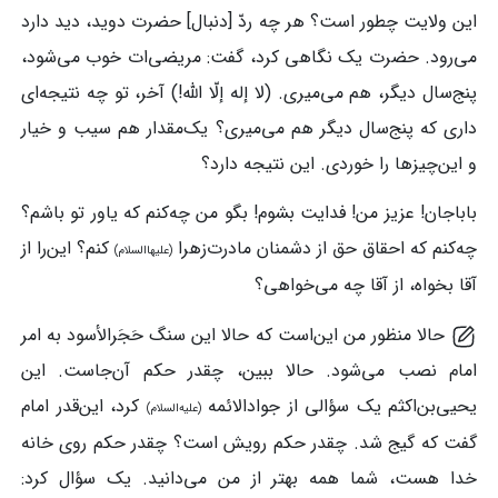
این ولایت چطور است؟ هر چه ردّ [دنبال] حضرت دوید، دید دارد
می‌رود. حضرت یک نگاهی کرد، گفت: مریضی‌ات خوب می‌شود،
پنج‌سال دیگر، هم می‌میری. (لا إله إلّا الله!) آخر، تو چه نتیجه‌ای
داری که پنج‌سال دیگر هم می‌میری؟ یک‌مقدار هم سیب و خیار
و این‌چیزها را خوردی. این نتیجه دارد؟
باباجان! عزیز من! فدایت بشوم! بگو من چه‌کنم که یاور تو باشم؟
چه‌کنم که احقاق حق از دشمنان مادرت‌زهرا
کنم؟ این‌را از
(علیهاالسلام)
آقا بخواه، از آقا چه می‌خواهی؟
حالا منظور من این‌است که حالا این سنگ حَجَرالأسود به امر
امام نصب می‌شود. حالا ببین، چقدر حکم آن‌جاست. این
یحیی‌بن‌اکثم یک سؤالی از جوادالائمه
کرد، این‌قدر امام
(علیه‌السلام)
گفت که گیج شد. چقدر حکم رویش است؟ چقدر حکم روی خانه
خدا هست، شما همه بهتر از من می‌دانید. یک سؤال کرد: