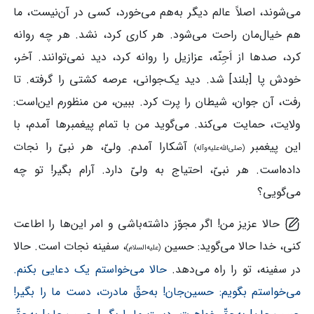
می‌شوند، اصلاً عالم دیگر به‌هم می‌خورد، کسی در آن‌نیست، ما
هم خیال‌مان راحت می‌شود. هر کاری کرد، نشد. هر چه روانه
کرد، صدها از اَجِنّه، عزازیل را روانه کرد، دید نمی‌توانند. آخر،
خودش پا [بلند] شد. دید یک‌جوانی، عرصه کشتی را گرفته. تا
رفت، آن جوان، شیطان را پرت کرد. ببین، من منظورم این‌است:
ولایت، حمایت می‌کند. می‌گوید من با تمام پیغمبرها آمدم، با
این پیغمبر
آشکارا آمدم. ولیّ، هر نبیّ را نجات
(صلی‌الله‌علیه‌وآله)
داده‌است. هر نبیّ، احتیاج به ولیّ دارد. آرام بگیر! تو چه
می‌گویی؟
حالا عزیز من! اگر مجوّز داشته‌باشی و امر این‌ها را اطاعت
کنی، خدا حالا می‌گوید: حسین
، سفینه نجات است. حالا
(علیه‌السلام)
در سفینه، تو را راه می‌دهد.
حالا می‌خواستم یک دعایی بکنم.
می‌خواستم بگویم: حسین‌جان! به‌حقّ مادرت، دست ما را بگیر!