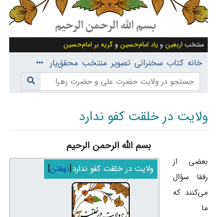
منتخب
اربعین
و
یاد امام‌حسین
و
گریه بر امام‌حسین
خانه
کتاب
سخنرانی
تصویر
منتخب
محقق‌یار
ولایت در خلقت کفو ندارد
بسم الله الرحمن الرحیم
پرش به:
ناوبری
،
جستجو
بعضی از
ولایت در خلقت کفو ندارد
نهفتن
رفقا سؤال
می‌کنند که
ما