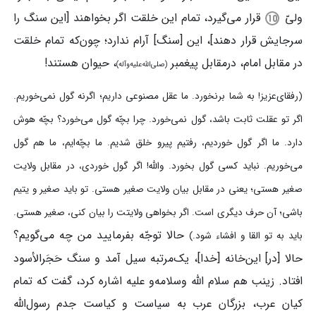
ولیّ
قرار می‌گیرد، تمام این خلقت اگر بخواهند [این سنگ را
سرجایش قرار دهند]، این [سنگ] آرام ندارد؛ چون‌که تمام خلقت
در مقابل امام، درمقابل پیغمبر
، حیوان هستند!
(صلی‌الله‌علیه‌وآله)
(رفقای‌عزیز! به شما برنخورد. ما عقل مصنوعی داریم؛ اگرنه گول نمی‌خوریم.
اگر تو عقلت ثابت باشد، گول نمی‌خورد. چرا بچّه گول می‌خورد؟ بچّه هوش
دارد. ما اگر گول خوردیم، رفتیم پیرو خلق شدیم. ما بچّه‌ایم، ما هم گول
می‌خوریم. نباید کسی گول بخورد. والله! اگر گول خوردی، در مقابل ولایت
صغیر هستی؛ یعنی در مقابل بیان ولایت صغیر هستی. تو باید صغیر و یتیم
باشی؛ آن حرف دیگری است. اگر بخواهی ولایتت را بیان کنی، صغیر هستی.
حالا توجّه بفرمایید من چه می‌گویم؟
باید به تو القا و افشاء شود.)
حالا [در] این‌خانه [خدا]، یک‌مرتبه سیل آمد و سنگ حَجَرالأسود
افتاد. زینب هم سلام الله وسلامه‌و علیه اشاره کرد، گفت که تمام
کیان عرب، بزرگان عرب به سیاست و کیاست جدم رسول‌الله