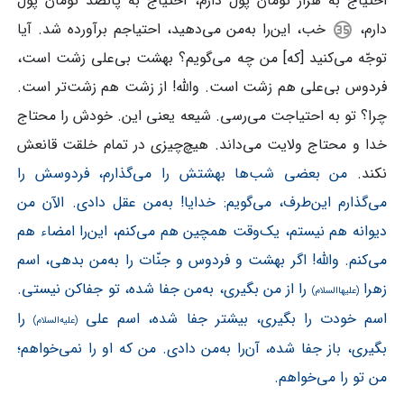
احتیاج به هزار تومان پول دارم، احتیاج به پانصد تومان پول
دارم،
خب، این‌را به‌من می‌دهید، احتیاجم برآورده شد. آیا
توجّه می‌کنید [که] من چه می‌گویم؟ بهشت بی‌علی زشت است،
فردوس بی‌علی هم زشت است. والله! از زشت هم زشت‌تر است.
چرا؟ تو به احتیاجت می‌رسی. شیعه یعنی این. خودش را محتاج
خدا و محتاج ولایت می‌داند. هیچ‌چیزی در تمام خلقت قانعش
نکند.
من بعضی شب‌ها بهشتش را می‌گذارم، فردوسش را
می‌گذارم این‌طرف، می‌گویم: خدایا! به‌من عقل دادی. الآن من
دیوانه هم نیستم، یک‌وقت همچین هم می‌کنم، این‌را امضاء هم
می‌کنم. والله! اگر بهشت و فردوس و جنّات را به‌من بدهی، اسم
زهرا
را از من بگیری، به‌من جفا شده، تو جفاکن نیستی.
(علیهاالسلام)
اسم خودت را بگیری، بیشتر جفا شده، اسم علی
را
(علیه‌السلام)
بگیری، باز جفا شده، آن‌را به‌من دادی. من که او را نمی‌خواهم؛
من تو را می‌خواهم.