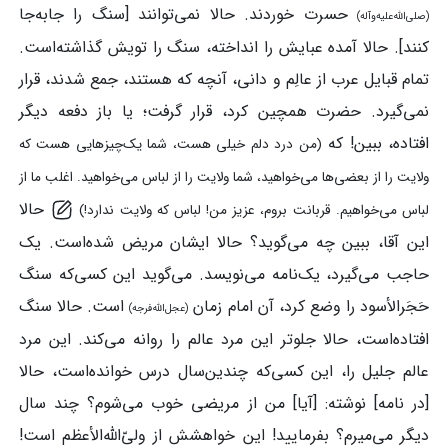
حسرت خوردند. حالا نمی‌توانند [سنگ را جابه‌جا
(صلی‌الله‌علیه‌وآله)
کنند]. حالا آمده عبایش را انداخته، سنگ را تویش گذاشته‌است.
تمام قبایل عرب از عالِم و دانی، آنچه که هستند، جمع شدند، قرار
نمی‌گیرد. حضرت همچین کرد، قرار گرفت؛ یا باز دفعه دیگر
افتاده، ببین! که
(من درد دلم خیلی هست، شما یک‌چیزهایی هست که
ولایت را از بعضی‌ها می‌خواهید، شما ولایت را از لباس می‌خواهید. اغلب ما از
حالا
لباس می‌خواهیم. قربانت بروم، عزیز من! لباس که ولایت ندارد!)
این آقا، ببین چه می‌گوید؟ حالا ایشان مریض شده‌است. یک
حاجب می‌گیرد، یک‌نامه می‌نویسد. می‌گوید این کسی‌که سنگ
حَجَرالأسود را وضع کرد، آن امام‌ زمان
است. حالا سنگ
(عجل‌الله‌فرجه)
افتاده‌است، حالا جلوتر این مرد عالم را روانه می‌کند. این مرد
عالم جلیل را، این کسی‌که چندین‌سال درس خوانده‌است، حالا
[در نامه] نوشته: [آیا] من از مریضی خوب می‌شوم؟ چند سال
دیگر می‌میرم؟ بفرمایید! این خواهشش از ولیّ‌الله‌الأعظم است!