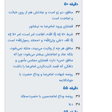
دقیقه 50
منافق، دو رُو است و عبادتش هم از روی خباثت
و لجاجت است
قضایای ورود امام‌رضا به نیشابور
شرط «لا إله إلّا الله»، اطاعت امر است؛ امر «لا إله
إلّا الله، «علی ولیّ‌الله» و «محمّد رسول‌الله» است
منافق هر چه از ولایت می‌بیند، متنبّه نمی‌شود،
بلکه عناد و لجاجتش بیشتر می‌شود؛ چرا که
منافق «من» دارد؛ قضایای مجلس مأمون و
دلقکی که قصد اذیت‌کردن امام‌رضا را داشت
روضه شهادت امام‌رضا و وداع حضرت با
جوادالائمه
دقیقه 55
روضه وداع امام‌حسین با حضرت‌سجّاد
دعا