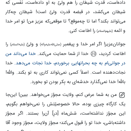
داده‌است، قدرت شیطان را هم ولیّ به او داده‌است، نَفَسی که
شیطان می‌کشد، در قبضه قدرت ولیّ است! شیطان چه‌کار
می‌تواند بکند؟ اما تا چه‌موقع؟ تا موقعی‌که عزیز من! تو امر خدا
و ائمه
را اطاعت کنی.
(علیهم‌السلام)
جوانان‌عزیز! اگر امر خدا و پیغمبر
و ولیّ
را
(صلی‌الله‌علیه‌وآله)
(علیه‌السلام)
اطاعت کردید،
خدا از شما حمایت می‌کند.
خدا می‌داند من
در جوانی‌ام به چه بحرانهایی برخوردم، خدا نجات می‌دهد.
خدا
نجات‌دهنده است. اصلاً کسی نمی‌تواند کاری به تو بکند. والله!
بالله! خدا نمی‌گذارد خدشه‌ای به بِکر بودن تو بخورد.
من به شما عرض کنم، ولایت مجوّز می‌خواهد. ببین! این‌جا
یک کارگاه چیزی بوده، حالا خصوصیّتش را نمی‌خواهم بگویم،
این مجوّز نداشته‌است، شش‌ماه [درِ] آن‌را بستند. اگر مجوّز
داشته‌باشی، خدا تو را قبول می‌کند؛ مجوّز ولایت، مجوّز وجود آقا