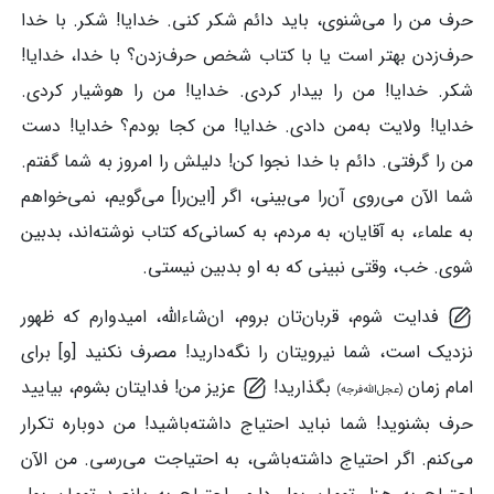
حرف من را می‌شنوی، باید دائم شکر کنی. خدایا! شکر. با خدا
حرف‌زدن بهتر است یا با کتاب شخص حرف‌زدن؟ با خدا، خدایا!
شکر. خدایا! من را بیدار کردی. خدایا! من را هوشیار کردی.
خدایا! ولایت به‌من دادی. خدایا! من کجا بودم؟ خدایا! دست
من را گرفتی. دائم با خدا نجوا کن! دلیلش را امروز به شما گفتم.
شما الآن می‌روی آن‌را می‌بینی، اگر [این‌را] می‌گویم، نمی‌خواهم
به علماء، به آقایان، به مردم، به کسانی‌که کتاب نوشته‌اند، بدبین
شوی. خب، وقتی نبینی که به او بدبین نیستی.
فدایت شوم، قربان‌تان بروم، ان‌شاءالله، امیدوارم که ظهور
نزدیک است، شما نیرویتان را نگه‌دارید! مصرف نکنید [و] برای
امام‌ زمان
بگذارید!
عزیز من! فدایتان بشوم، بیایید
(عجل‌الله‌فرجه)
حرف بشنوید! شما نباید احتیاج داشته‌باشید! من دوباره تکرار
می‌کنم. اگر احتیاج داشته‌باشی، به احتیاجت می‌رسی. من الآن