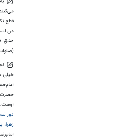
باب
می‌کنند
قطع نکن
من است.
عشق شم
(صلوات
نجم
خیلی س
امام‌حس
حضرت‌ر
اوست. د
دور تسب
زهرا، ی
امام‌رض