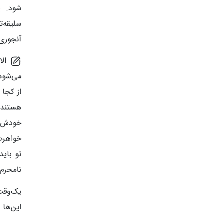
شود. ی
سلیقه‌ت
آنجوری 
الا
می‌شود 
از کجا 
هستند؟
خودش را
خواهرت
تو باید
نامحرم 
یک‌وقت 
این‌ها 