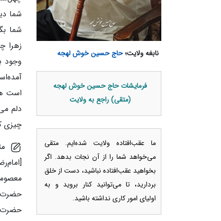
شما دید
شما بگ
زهرا چ
نابغه ولایت؛
حاج حسین خوش لهجه
وجود ب
آمده‌ا
فرمایشات حاج حسین خوش لهجه
است هی
(متقی) راجع به ولایت
دلم می
چیزی که
ما عقب‌افتاده ولایت شده‌ایم. متقی
مثل
می‌خواهد شما را از آن نجات بدهد. اگر
[امام‌ر
بخواهید عقب‌افتاده نباشید، دست از خلق
معصومه 
بردارید، تا می‌توانید کنار بروید و به
حضرت‌م
اولیای امور کاری نداشته باشید.
حضرت فر