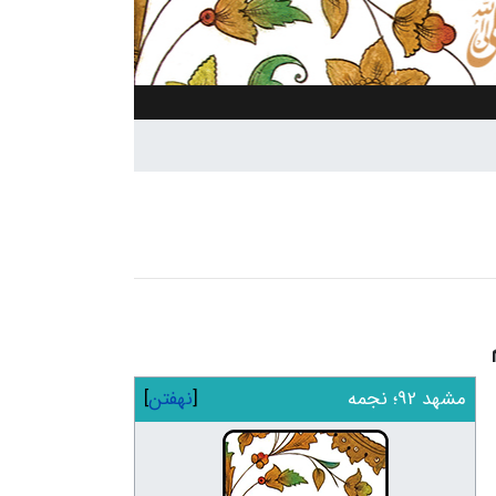
مشهد 92؛ نجمه
نهفتن