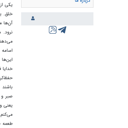
درباره ما
یکی از 
خلق. یک
آن‌ها م
نرود. 
می‌دهن
اسامه ن
این‌ها 
خدایا ف
حفظ‌کن.
باشند ب
صبر و ت
یعنی ول
می‌کنم 
طعمه خ