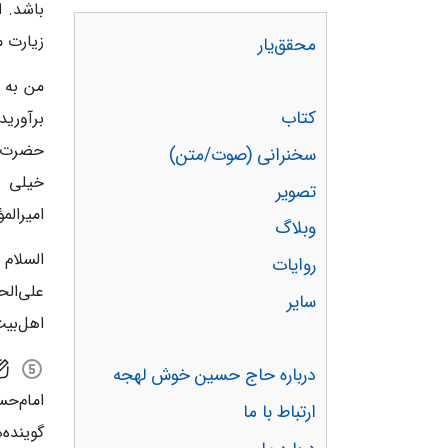
باشد. ا
زیارت م
محقق‌یار
من به ه
کتاب
برآورید
حضرت صا
سخنرانی (صوت/متن)
خیلی م
تصویر
امیرال
وبلاگ
السلام 
روایات
علی‌ال
سایر
اهل‌بیت
درباره حاج حسین خوش لهجه
امام‌ح
ارتباط با ما
گوینده