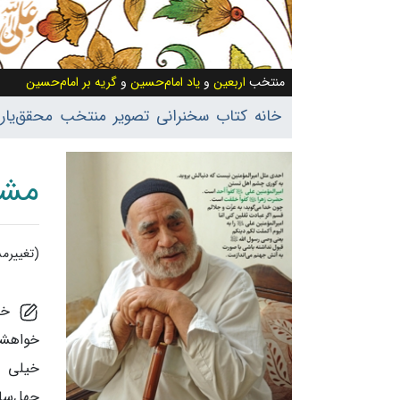
منتخب
اربعین
و
یاد امام‌حسین
و
گریه بر امام‌حسین
خانه
کتاب
سخنرانی
تصویر
منتخب
محقق‌یار
مشهد 92
(تغییرمس
پرش به:
خلا
خواهشما
خیلی ا
چهل‌سال