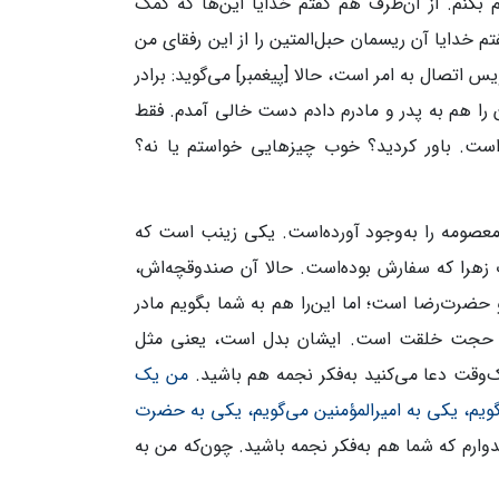
 بکنم. از آن‌طرف هم گفتم خدایا این‌ها که کمک
م خدایا آن ریسمان حبل‌المتین را از این رفقای من
س اتصال به امر است، حالا [پیغمبر] می‌گوید: برادر
 را هم به پدر و مادرم دادم دست خالی آمدم. فقط
ست. باور کردید؟ خوب چیزهایی خواستم یا نه؟
ومه را به‌وجود آورده‌است. یکی زینب است که
را که سفارش بوده‌است. حالا آن صندوقچه‌اش،
حضرت‌رضا است؛ اما این‌را هم به شما بگویم مادر
 حجت خلقت است. ایشان بدل است، یعنی مثل
‌وقت دعا می‌کنید به‌فکر نجمه هم باشید.
من یک
ویم، یکی به امیرالمؤمنین می‌گویم، یکی به حضرت
میدوارم که شما هم به‌فکر نجمه باشید. چون‌که من به