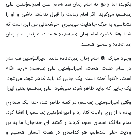
بگوید؛ اما راجع به امام زمان
عین امیرالمؤمنین علی
(عجل‌الله‌فرجه)
می‌گوید: اگر امام زمانت را قبول نداشته باشی و او را
(علیه‌السلام)
نشناسی؛ به مرگ جاهلیت می‌میری. خوشحالی من این است که
شما رفقا ذخیره امام زمان
هستید، طرفدار امام زمان
(عجل‌الله‌فرجه)
و سخی هستید.
(عجل‌الله‌فرجه)
وجود مبارک آقا امام زمان
مانند امیرالمؤمنین
(عجل‌الله‌فرجه)
(علیه‌السلام)
در تمام خلقت هست، امیرالمؤمنین علی
«وجه ‌الله»
(علیه‌السلام)
است، «کفواً أحد» است. یک جایی که باید ظاهر شود، می‌شود.
یک جایی که نباید ظاهر شود، نمی‌شود. علی
یعنی این!
(علیه‌السلام)
وقتی امیرالمؤمنین
در کعبه ظاهر شد، خدا یک مقداری
(علیه‌السلام)
پرده را از روی ولایت کنار زد و امیرالمؤمنین
را افشا کرد،
(علیه‌السلام)
تمام ملائکه آسمان ضجه کردند و گفتند: ای خداجان! ما به نور
ولایت خلق شده‌ایم، هر کداممان در هفت ‌آسمان هستیم و