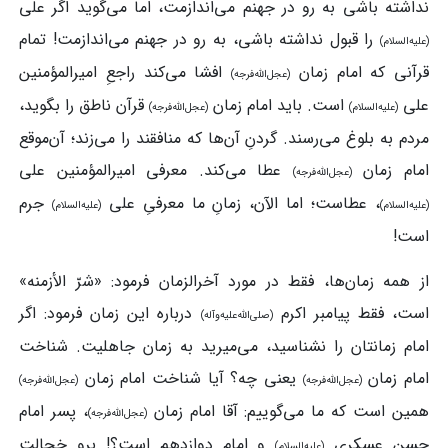
نداشته باشی به رو در جهنم می‌اندازمت، اما می‌گوید اگر علی
را قبول نداشته باشی، به رو در جهنم می‌اندازمت! تمام
(علیه‌السلام)
قرآنی که امام زمان
افشا می‌کند راجعِ امیرالمؤمنین
(عجل‌الله‌فرجه)
علی
است. باید امام زمان
قرآن ناطق را بگوید،
(علیه‌السلام)
(عجل‌الله‌فرجه)
مردم به بلوغ می‌رسند. گردنِ آن‌ها که منافقند را می‌زند؛ آن‌موقع
امام زمان
عطا می‌کند. معرفی امیرالمؤمنین علی
(عجل‌الله‌فرجه)
، عطاست؛ اما الآن، زمانِ ما معرفیِ علی
جرم
(علیه‌السلام)
(علیه‌السلام)
است!
از همه زمان‌ها، فقط در مورد آخرالزمان فرمود: «شرّ الأزمنه»
است، فقط پیامبر اکرم
درباره این زمان فرمود: اگر
(صلی‌الله‌علیه‌وآله)
امام زمانتان را نشناسید، می‌میرید به زمان جاهلیت. شناخت
امام زمان
یعنی چه؟ آیا شناخت امام زمان
(عجل‌الله‌فرجه)
(عجل‌الله‌فرجه)
همین است که ما می‌گوییم: آقا امام زمان
، پسر امام
(عجل‌الله‌فرجه)
حسن عسکری
و امامِ دوازدهم است؟! برو خجالت
(علیه‌السلام)