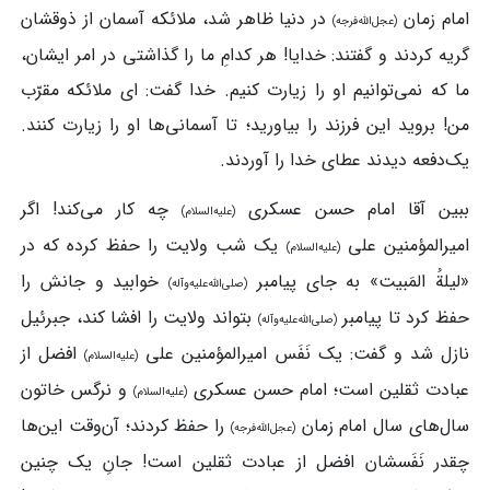
امام زمان
در دنیا ظاهر شد، ملائکه‌ آسمان از ذوقشان
(عجل‌الله‌فرجه)
گریه کردند و گفتند: خدایا! هر کدامِ ما را گذاشتی در امر ایشان،
ما که نمی‌توانیم او را زیارت کنیم. خدا گفت: ای ملائکه مقرّب
من! بروید این فرزند را بیاورید؛ تا آسمانی‌ها او را زیارت کنند.
یک‌دفعه دیدند عطای خدا را آوردند.
ببین آقا امام حسن عسکری
چه کار می‌کند! اگر
(علیه‌السلام)
امیرالمؤمنین علی
یک شب ولایت را حفظ کرده که در
(علیه‌السلام)
«لیلةُ المَبیت» به جای پیامبر
خوابید و جانش را
(صلی‌الله‌علیه‌وآله)
حفظ کرد تا پیامبر
بتواند ولایت را افشا کند، جبرئیل
(صلی‌الله‌علیه‌وآله)
نازل شد و گفت: یک نَفَس امیرالمؤمنین علی
افضل از
(علیه‌السلام)
عبادت ثقلین است؛ امام حسن عسکری
و نرگس خاتون
(علیه‌السلام)
سال‌های سال امام زمان
را حفظ کردند؛ آن‌وقت این‌ها
(عجل‌الله‌فرجه)
چقدر نَفَسشان افضل از عبادت ثقلین است! جانِ یک چنین