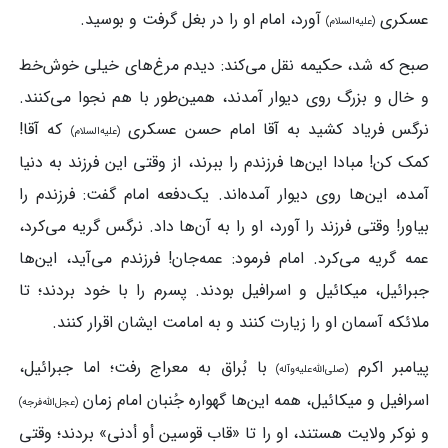
عسکری
آورد، امام او را در بغل گرفت و بوسید.
(علیه‌السلام)
صبح که شد، حکیمه نقل می‌کند: دیدم مرغ‌های خیلی خوش‌خط
و خال و بزرگ روی دیوار آمدند، همین‌طور با هم نجوا می‌کنند.
نرگس فریاد کشید به آقا امام‌ حسن عسکری
که آقا!
(علیه‌السلام)
کمک کن! مبادا این‌ها فرزندم را ببرند، از وقتی این فرزند به‌ دنیا
آمده، این‌ها روی دیوار آمده‌اند. یک‌دفعه امام گفت: فرزندم را
بیاور! وقتی فرزند را آورد، او را به آن‌ها داد. نرگس گریه می‌کرد،
عمه گریه می‌کرد. امام فرمود: عمه‌جان! فرزندم می‌آید، این‌ها
جبرائیل، میکائیل و اسرافیل بودند. پسرم را با خود بردند؛ تا
ملائکه آسمان او را زیارت کنند و به امامت ایشان اقرار کنند.
پیامبر اکرم
با بُراق به معراج رفت‌‌؛ اما جبرائیل،
(صلی‌الله‌علیه‌وآله)
اسرافیل و میکائیل، همه این‌ها گهواره جُنبان امام زمان
(عجل‌الله‌فرجه)
و نوکر ولایت هستند، او را تا «قاب قوسین أو أدنی» بردند؛ وقتی