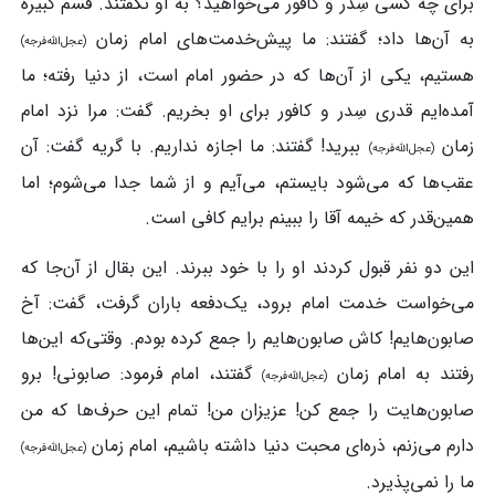
برای چه‌ کسی سِدر و کافور می‌خواهید؟ به او نگفتند. قسم‌ کبیره
به آن‌ها داد؛ گفتند: ما پیش‌خدمت‌های امام زمان
(عجل‌الله‌فرجه)
هستیم، یکی از آن‌ها که در حضور امام است، از دنیا رفته‌؛ ما
آمده‌ایم قدری سِدر و کافور برای او بخریم. گفت: مرا نزد امام
زمان
ببرید! گفتند: ما اجازه نداریم. با گریه گفت: آن
(عجل‌الله‌فرجه)
عقب‌ها که می‌شود بایستم، می‌آیم و از شما جدا می‌شوم؛ اما
همین‌قدر که خیمه آقا را ببینم برایم کافی است.
این دو نفر قبول کردند او را با خود ببرند. این بقال از آن‌جا که
می‌خواست خدمت امام برود، یک‌دفعه باران گرفت، گفت: آخ
صابون‌هایم! کاش صابون‌هایم را جمع کرده بودم. وقتی‌که این‌ها
رفتند به امام زمان
گفتند، امام فرمود: صابونی! برو
(عجل‌الله‌فرجه)
صابون‌هایت را جمع‌ کن! عزیزان من! تمام این حرف‌ها که من
دارم می‌زنم، ذره‌ای محبت‌ دنیا داشته‌ باشیم، امام زمان
(عجل‌الله‌فرجه)
ما را نمی‌پذیرد.