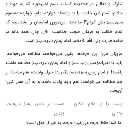
تبارک و تعالی در «حدیث کساء« قسم نمی‌خورد که به عزت و
جلالم، تمام این خلقت را به واسطه دوازده امام، چهارده معصوم
خلق کردم؟! ما باید این‌طوری اماممان را بشناسیم که
(علیهم‌السلام)
تمام خلقت به فرمان حجت خداست. الآن جانِ همه عالم در
قبضه قدرت ولیّ الله الأعظم، امام زمان
است.
(عجل‌الله‌فرجه)
عزیزان من! این حرف‌ها یقین می‌خواهد، مطالعه می‌خواهد.
باید با امیرالمؤمنین
و امام زمان
مطالعه داشته
(علیه‌السلام)
(عجل‌الله‌فرجه)
باشید! از امام زمان
بگیرید! حرف ولایت، هم مباحثه و
(عجل‌الله‌فرجه)
هم مطالعه می‌خواهد، هم باید یادت باشد و به آن عمل کنی؛
آن‌وقت
پشت پا بر عالم امکان
دست بر دامن زهرا
(علیهاالسلام)
زده‌ای
زده‌ای
اما شما فقط حرف می‌زنید؛ حرف، به غیر از عمل است!