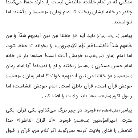
ممکنی که در تمام خلقت، مانندش نیست را، دارند حفظ می‌کنند!
چقدر در خانه ایشان ریختند تا امام زمان
را بکُشند؛ اما
(عجل‌الله‌فرجه)
نتوانستند.
پیامبر
باید آیه «وَ جَعَلنا مِن بَینِ أیدیهِم سَدّاً وَ مِن
(صلی‌الله‌علیه‌وآله)
خَلفهِم سَدّاً فَأغشَیناهُم فَهُم لَایُبصِرون.» را بخواند تا حفظ شود،
اما امام زمان
خودش آیات است! صدها بار در خانه
(عجل‌الله‌فرجه)
امام حسن عسکری
ریختند و او را ندیدند! آیا امام زمان
(علیه‌السلام)
«وَ جَعَلنا مِن بَینِ أیدیهِم» خواند؟! امام زمان
(عجل‌الله‌فرجه)
(عجل‌الله‌فرجه)
خودش قرآن است، قرآن ناطق است. امام خودش افشاست؛ اما
رسول اکرم
باید ولایت را افشا کند.
(صلی‌الله‌علیه‌وآله)
پیامبر
فرمود: دو چیز بزرگ می‌گذارم: یکی قرآن، یکی
(صلی‌الله‌علیه‌وآله)
عترت. امیرالمؤمنین
فرمود: «أنا قرآنُ الناطق!» خدا
(علیه‌السلام)
کلامش را فدای ولایت کرده؛ نمی‌گوید اگر کلام من، قرآن را قبول