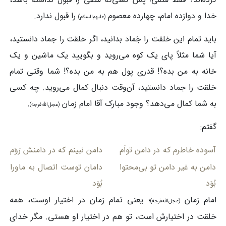
خدا و دوازده امام، چهارده معصوم
را قبول ندارد.
(علیهم‌السلام)
باید تمام این خلقت را جَماد بدانید، اگر خلقت را جماد دانستید،
آیا شما مثلاً پای یک کوه می‌روید و بگویید یک ماشین و یک
خانه به من بده؟! قدری پول هم به من بده؟! شما وقتی تمام
خلقت را جماد دانستید، آن‌وقت دنبال کمال می‌روید. چه کسی
به شما کمال می‌دهد؟ وجود مبارک آقا امام زمان
.
(عجل‌الله‌فرجه)
گفتم:
آسوده خاطرم که در دامن تواَم
دامن نبینم که در دامنش رَوَم
دامن به غیر دامن تو بی‌محتوا
دامان توست اتصال به ماورا
بُوَد
بُوَد
امام زمان
؛ یعنی تمام زمان در اختیار اوست، همه
(عجل‌الله‌فرجه)
خلقت در اختیارش است، تو هم در اختیار او هستی. مگر خدای