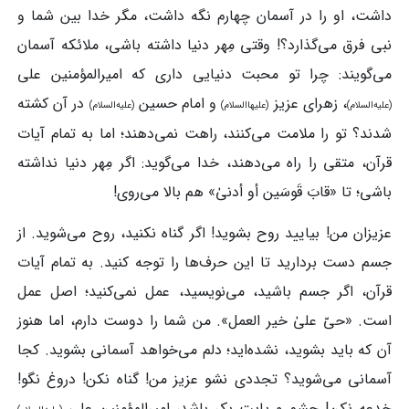
داشت، او را در آسمان چهارم نگه‌ داشت، مگر خدا بین شما و
نبی فرق می‌گذارد؟! وقتی مِهر دنیا داشته باشی، ملائکه آسمان
می‌گویند: چرا تو محبت دنیایی داری که امیرالمؤمنین علی
، زهرای عزیز
و امام حسین
در آن کشته
(علیه‌السلام)
(علیهاالسلام)
(علیه‌السلام)
شدند؟ تو را ملامت می‌کنند، راهت نمی‌دهند؛ اما به تمام آیات
قرآن، متقی را راه می‌دهند، خدا می‌گوید: اگر مِهر دنیا نداشته
باشی؛ تا «قابَ قَوسَین أو أدنیٰ» هم بالا می‌روی!
عزیزان من! بیایید روح بشوید! اگر گناه نکنید، روح می‌شوید. از
جسم دست بردارید تا این حرف‌ها را توجه کنید. به تمام آیات
قرآن، اگر جسم باشید، می‌نویسید، عمل نمی‌کنید؛ اصل عمل
است. «حیّ علیٰ خیر العمل». من شما را دوست دارم، اما هنوز
آن که باید بشوید، نشده‌اید؛ دلم می‌خواهد آسمانی بشوید. کجا
آسمانی می‌شوید؟ تجددی نشو عزیز من! گناه نکن! دروغ نگو!
خدعه نکن! چشم و پایت بِکر باشد، امیرالمؤمنین علی