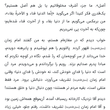
أضل». ما جزء أشرف مخلوقاتیم یا بل هم أضل هستیم؟
یک‌قدری فکر کنید! اگر می‌گوید «إنّما الدنیا فناء و الآخرةُ بقاء»،
من برعکس می‌گویم: ما از دنیا بقاء و از آخرت فناء شده‌ایم؛
چون‌که به آخرت پی نمی‌بریم.
خواب دیدم که درِ مغازه‌ام هستم، به من گفتند امام زمان
ظهور کرده. پالتویم را هم نپوشیدم و پابرهنه دویدم،
(عجل‌الله‌فرجه)
خدا می‌داند از سرِ کوچه‌مان که ردّ شدم، نگاه در کوچه نکردم که
مبادا پدرم صدایم بزند. رویم را برگرداندم و می‌دویدم. مرد آن
است که دنیا را فدای خودش کند، نه خودش را فدای دنیا؛ وقتی
امام زمان
تشریف می‌‌آورَد، دنبالش برود. مرد فقط
(عجل‌الله‌فرجه)
متقی است، بقیه مردم نر هستند؛ چون دنبال دنیا و خلق هستند!
دیدم آقا نزدیک کارخانه ریسباف آمده، آن‌موقع همه‌اش زمین بود
و آقا امام زمان
تشریف داشت، رفتم جلو، خیلی زیاد
(عجل‌الله‌فرجه)