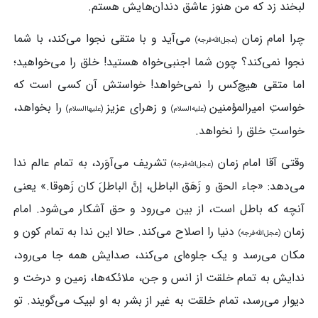
لبخند زد که من هنوز عاشق دندان‌هایش هستم.
چرا امام زمان
می‌آید و با متقی نجوا می‌کند، با شما
(عجل‌الله‌فرجه)
نجوا نمی‌کند؟ چون شما اجنبی‌خواه هستید! خلق را می‌خواهید؛
اما متقی هیچ‌کس را نمی‌خواهد! خواستش آن کسی است که
خواستِ امیرالمؤمنین
و زهرای عزیز
را بخواهد،
(علیه‌السلام)
(علیهاالسلام)
خواستِ خلق را نخواهد.
وقتی آقا امام زمان
تشریف می‌آوَرد، به تمام عالم ندا
(عجل‌الله‌فرجه)
می‌دهد: «جاء الحق و زَهَق الباطل، إنَّ الباطلَ کان زَهوقا.» یعنی
آنچه که باطل است، از بین می‌رود و حق آشکار می‌شود. امام
زمان
دنیا را اصلاح می‌کند. حالا این ندا به تمام کون و
(عجل‌الله‌فرجه)
مکان می‌رسد و یک جلوه‌ای می‌کند، صدایش همه جا می‌رود،
ندایش به تمام خلقت از انس و جن، ملائکه‌ها، زمین و درخت و
دیوار می‌رسد، تمام خلقت به غیر از بشر به او لبیک می‌گویند. تو