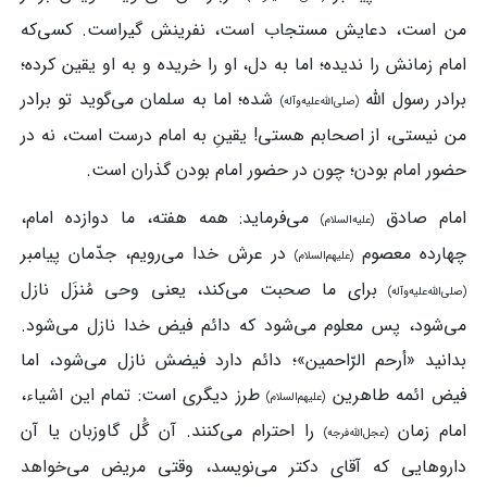
من است، دعایش مستجاب است، نفرینش گیراست. کسی‌که
امام زمانش را ندیده؛ اما به دل، او را خریده و به او یقین کرده؛
برادر رسول الله
شده؛ اما به سلمان می‌گوید تو برادر
(صلی‌الله‌علیه‌وآله)
من نیستی، از اصحابم هستی! یقینِ به امام درست است، نه در
حضور امام بودن؛ چون در حضور امام بودن گذران است.
امام صادق
می‌فرماید: همه هفته، ما دوازده امام،
(علیه‌السلام)
چهارده معصوم
در عرش خدا می‌رویم، جدّمان پیامبر
(علیهم‌السلام)
برای ما صحبت می‌کند، یعنی وحی مُنزَل نازل
(صلی‌الله‌علیه‌وآله)
می‌شود، پس معلوم می‌شود که دائم فیض خدا نازل می‌شود.
بدانید «أرحم الرّاحمین»؛ دائم دارد فیضش نازل می‌شود،‌ اما
فیض ائمه طاهرین
طرز دیگری است: تمام این اشیاء،
(علیهم‌السلام)
امام زمان
را احترام می‌کنند. آن گُل ‌گاوزبان یا آن
(عجل‌الله‌فرجه)
داروهایی که آقای دکتر می‌نویسد، وقتی مریض می‌خواهد