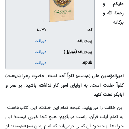
علیکم و
رحمة الله و
برکاته
کد:
10037
پی‌دی‌اف:
دریافت
پی‌دی‌اف (موبایل):
دریافت
epub:
دریافت
امیرالمؤمنین علی
کفواً أحد است. حضرت زهرا
(علیه‌السلام)
(علیهاالسلام)
کفواً خلقت است. به اولیای امور کار نداشته باشید. بر عمر و
ابابکر لعنت کنید.
این خلقت را می‌بینید، نتیجه تمام این خلقت، این کتاب‌هاست.
به تمام آیات قرآن، راست می‌گویم؛ هیچ کجا خبری نیست! این
حرف‌ها از حنجره آن کسی درمی‌آید که امام زمان
به او‌
(عجل‌الله‌فرجه)