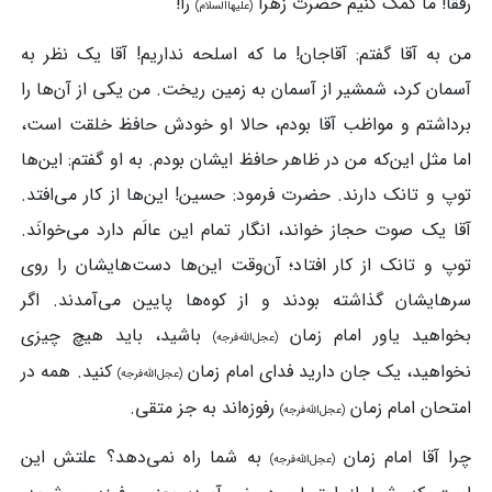
رفقا! ما کمک کنیم حضرت زهرا
را!
(علیهاالسلام)
من به آقا گفتم: آقاجان! ما که اسلحه نداریم! آقا یک نظر به
آسمان کرد، شمشیر از آسمان به زمین ریخت. من یکی از آن‌ها را
برداشتم و مواظب آقا بودم، حالا او خودش حافظ خلقت است،
اما مثل این‌که من در ظاهر حافظ ایشان بودم. به او گفتم: این‌ها
توپ و تانک دارند. حضرت فرمود: حسین! این‌ها از کار می‌افتد.
آقا یک صوت حجاز خواند، انگار تمام این عالَم دارد می‌خوانَد.
توپ و تانک از کار افتاد؛ آن‌وقت این‌ها دست‌هایشان را روی
سرهایشان گذاشته بودند و از کوه‌ها پایین می‌آمدند. اگر
بخواهید یاور امام زمان
باشید، باید هیچ چیزی
(عجل‌الله‌فرجه)
نخواهید، یک جان دارید فدای امام زمان
کنید. همه در
(عجل‌الله‌فرجه)
امتحان امام زمان
رفوزه‌اند به جز متقی.
(عجل‌الله‌فرجه)
چرا آقا امام زمان
به شما راه نمی‌دهد؟ علتش این
(عجل‌الله‌فرجه)