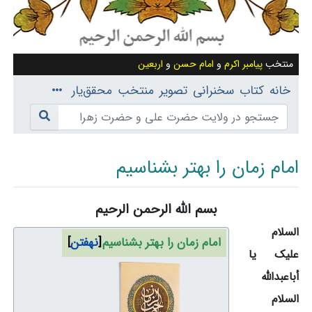
منتخب
پیامبر اکرم
و
امام حسن
و
اربعین
خانه
کتاب
سخنرانی
تصویر
منتخب
محقق‌یار
امام زمان را بهتر بشناسیم
بسم الله الرحمن الرحیم
پرش به:
ناوبری
،
جستجو
السلام
امام زمان را بهتر بشناسیم
نهفتن
علیک یا
أباعبدالله
السلام