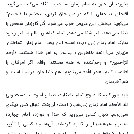
بخورد، آن دارو به امام زمان
نگاه می‌کند، می‌گوید:
(عجل‌الله‌فرجه)
آقاجان! نتیجه‌ای را که در من خلق کردی، ببخشم یا نبخشم؟
می‌گوید: ببخش! این مریض خوب می‌شود. گُل گاوزبان شخص را
شفا نمی‌دهد، امر شفا می‌دهد. تمام گیاهان عالم به امر وجود
مبارک امام زمان
است؛ این یعنی امام زمان شناختن.
(عجل‌الله‌فرجه)
عزیزان من! ائمه طاهرین
به امر خدا هستند، «أرحم
(علیهم‌السلام)
الرّاحمین» و رحم‌کننده به همه هستند. والله، اگر امرشان را
اطاعت کنیم، «امر الله» می‌شویم؛ هم دنیایمان درست است و
هم آخرتمان.
باید باور کنیم کلید رفع تمام مشکلات دنیا و آخرت ما دست ولیّ
الله الأعظم امام زمان
است؛ آن‌وقت دنبال کس دیگری
(عجل‌الله‌فرجه)
نمی‌رویم. دنبال کسی می‌رویم که خدا و دوازده امام، چهارده
معصوم
او را تأیید کرده‌اند. آن‌ها چه کسی را تأیید
(علیهم‌السلام)
کرده‌اند؟ فقط متقی؛ پس کسی‌که متقی را قبول نداشته باشد،