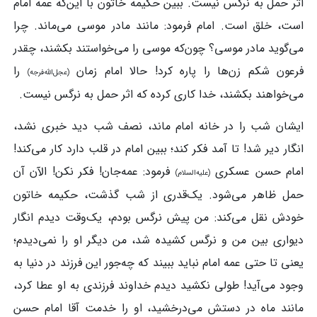
اثر حمل به نرگس نیست. ببین حکیمه خاتون با این‌که عمه امام
است، خلق است. امام فرمود: مانند مادر موسی می‌ماند. چرا
می‌گوید مادر موسی؟ چون‌که موسی را می‌خواستند بکشند، چقدر
فرعون شکم زن‌ها را پاره کرد! حالا امام زمان
را
(عجل‌الله‌فرجه)
می‌خواهند بکشند، خدا کاری کرده که اثر حمل به نرگس نیست.
ایشان شب را در خانه امام ماند، نصف شب دید خبری نشد،
انگار دیر شد! تا آمد فکر کند؛ ببین امام در قلب دارد کار می‌کند!
امام حسن عسکری
فرمود: عمه‌جان! فکر نکن! الآن آن
(علیه‌السلام)
حمل ظاهر می‌شود. یک‌قدری از شب گذشت، حکیمه خاتون
خودش نقل می‌کند: من پیش نرگس بودم، یک‌وقت دیدم انگار
دیواری بین من و نرگس کشیده شد، من دیگر او را نمی‌دیدم؛
یعنی تا حتی عمه امام نباید ببیند که چه‌جور این فرزند در دنیا به
‌وجود می‌آید! طولی نکشید دیدم خداوند فرزندی به او عطا کرد،
مانند ماه در دستش می‌درخشید، او را خدمت آقا امام حسن