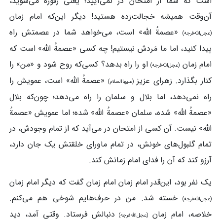
است که شما از امتحان در نمی‌آیید؛ یعنی رفوزه می‌شوید،
آن‌وقت همیشه خجالت‌زده‌ هستید! دیگر این‌که امام زمان
«عصمةُ الله» است، می‌خواهد شما در عصمتش راه
(عجل‌الله‌فرجه)
پیدا کنید، اما ما مَردش نیستیم! چه کسی «عصمةُ الله» است که
امام زمان
او را راه بدهد؟ کسی‌که روح شود و «من» را
(عجل‌الله‌فرجه)
کنار بگذارد. زهرای عزیز
«عصمةُ الله» است، عمویش را
(علیهاالسلام)
راه نمی‌دهد، اما بلال و سلمان را راه می‌دهد؛ چون‌که بلال
«عصمةُ الله» شده‌، سلمان «عصمةُ الله» شده‌؛ اما عمویش «عصمةُ
الله» نیست. آن کسی از امتحان در می‌آید که از تمام وجودش، در
تمام گلبول‌های خونش، در تمام ماورای خلقتش یک جان دارد،
آرزو کند که آن را فدای امام زمانش کند.
یک نفر بود، این‌قدر امام زمان امام زمان گفت که دیگر امام زمان
خسته شد. من در حرف‌هایم شوخی هم می‌کنم.
(عجل‌الله‌فرجه)
خلاصه، امام زمان
دنبالش فرستاد. وقتی آمد، دید
(عجل‌الله‌فرجه)