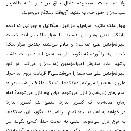
ولایت، عدالت، سخاوت، دنبال خلق نروید و ائمه طاهرین
را خلق حساب نکنید، آن‌وقت رستگار می‌شوید.
(علیهم‌السلام)
چهار ملَک مقرّب: اسرافیل، عزرائیل، میکائیل و جبرائیل که اعظم
ملائکه، یعنی رهبرشان هستند، با هزار ملَک می‌آیند خدمت
امیرالمؤمنین علی
و سلام می‌کنند؛ چندین هزار ملَک!
(علیه‌السلام)
خدا این‌ها را آورده که بگوید علی
را باید دوست داشته
(علیه‌السلام)
باشید. دارد سفارش امیرالمؤمنین
را می‌کند. تو کجا
(علیه‌السلام)
امیرالمؤمنین علی
را می‌شناسی؟! قربانت بروم، ما حرف
(علیه‌السلام)
علی
را می‌زنیم. ملائکه‌ها؛ نه یک مَلَک! در شب قدر به
(علیه‌السلام)
امام زمان
نازل می‌شوند. برای چه نازل می‌شوند؟ امام
(عجل‌الله‌فرجه)
زمان
که کسری ندارد، متقی هم کسری ندارد!
(عجل‌الله‌فرجه)
می‌خواهد به اهل دنیا، به تمام سرتاسر دنیا بگوید: این ملائکه‌ها
به روح نازل می‌شوند، یعنی به حجت خدا، کسی نگوید من
حجتم، من رهبرم، کسی نگوید من امامم، من پیغمبرم. آیا ملائکه