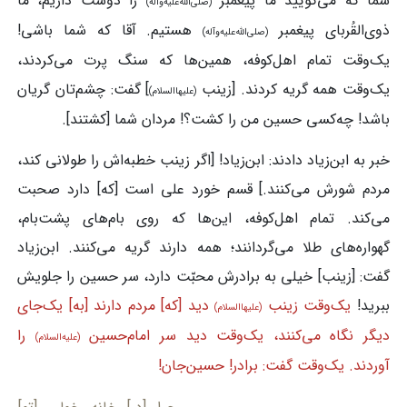
شما که می‌گویید ما پیغمبر
را دوست داریم، ما
(صلی‌الله‌علیه‌وآله)
ذوی‌القُربای پیغمبر
هستیم. آقا که شما باشی!
(صلی‌الله‌علیه‌وآله)
یک‌وقت تمام اهل‌کوفه، همین‌ها که سنگ پرت می‌کردند،
یک‌وقت همه گریه کردند. [زینب
] گفت: چشم‌تان گریان
(علیهاالسلام)
باشد! چه‌کسی حسین من را کشت؟! مردان شما [کشتند].
خبر به ابن‌زیاد دادند: ابن‌زیاد! [اگر زینب خطبه‌اش را طولانی کند،
مردم شورش می‌کنند.] قسم خورد علی است [که] دارد صحبت
می‌کند. تمام اهل‌کوفه، این‌ها که روی بام‌های پشت‌بام،
گهواره‌های طلا می‌گردانند؛ همه دارند گریه می‌کنند. ابن‌زیاد
گفت: [زینب] خیلی به برادرش محبّت دارد، سر حسین را جلویش
ببرید!
یک‌وقت زینب
دید [که] مردم دارند [به] یک‌جای
(علیهاالسلام)
دیگر نگاه می‌کنند، یک‌وقت دید سر امام‌حسین
را
(علیه‌السلام)
آوردند. یک‌وقت گفت: برادر! حسین‌جان!