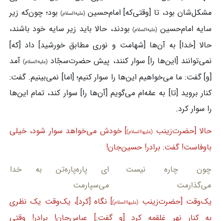
مشکل‌شان بود، تا [وقتی‌که] امام‌حسین
بود؛ چون‌که زیر
(علیه‌السلام)
سایه امام‌حسین
بودند، حالا باید زیر سایه خود باشند،
(علیه‌السلام)
حالا [خدا] به آن‌ها [شهامت و نوری مطابق خورشید] داد [که]
نمی‌توانند [این‌ها را] سوار کنند، پیش حضرت‌سجّاد
آمد
(علیه‌السلام)
[و] گفت: ما می‌خواهیم این‌ها را سوار کنیم؛ [اما] نمی‌بینیم. گفت:
کنار بروید [تا] به عمّه‌ام می‌گویم [آن‌ها را] سوار کند، تمام این‌ها
را سوار کرد.
حالا [حضرت‌زینب
] خودش می‌خواهد سوار شود، خیلی
(علیهاالسلام)
باوفاست! گفت: برادر! حسین‌جان!
چون چاره نیست
ای پاره‌پاره‌تن به خدا
می‌گذارمت
می‌سپارمت
یک‌وقت [حضرت‌زینب
] نگاه [کرد]، یک‌وقت یک نظری
(علیهاالسلام)
به کنار نهر عَلقمه کرد [و گفت:] عباس‌جان! برادر! وقتی