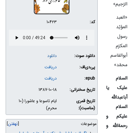
الرّجیم»
«العبد
کد:
10423
المؤیّد
رسول
المکرّم
أبوالقاسم
دانلود صوت:
دانلود
محمّد»
پی‌دی‌اف:
دریافت
السلام
epub:
دریافت
علیک یا
تاریخ سخنرانی:
1387-10-18
أباعبدالله
تاریخ قمری
ایام تاسوعا و عاشورا (10
السلام
(مناسبت):
محرم)
علیکم و
موضوعات
نهفتن
رحمة‌الله و