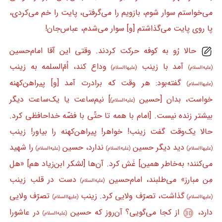
می‌خواستم سوار شوم، بازویم را می‌گرفتی، پایت را خم می‌کردی،
پا روی پایت می‌گذاشتم [و] سوار می‌شدم، عباس‌جان!
حالا رُو به کوفه حرکت کردند. وقتی این آقا امام‌حسین
آمد با زینب
وداع کند، اُمّ‌السلمه به زینب
(علیه‌السلام)
(علیهاالسلام)
گفته‌بود: هر وقت که برادرت آمد [و] پیراهن‌کهنه
(علیهاالسلام)
خواست، بدان [حسین
] نیم‌ساعت یا یک‌ساعت دیگر
(علیه‌السلام)
بیشتر زنده نیست. [امام با همه تا حتّی با فضّه خداحافظی کرد.
حالا یک‌وقت گفت زینب! خواهر! پیراهن‌کهنه را بیاور! زینب
دید دیگر حسین
ندارد، حسین
را شهید
(علیهاالسلام)
(علیه‌السلام)
(علیه‌السلام)
می‌کنند؛ به‌خاطر همین] غَش کرد. آن‌ها [لشکر ابن‌زیاد هم] «هل
مِن مبارز» می‌طلبند، امام‌حسین
دست در قلب زینب
(علیه‌السلام)
گذاشت، تصرّف ولایی کرد. زینب
تصرّف ولایی
(علیهاالسلام)
(علیهاالسلام)
دارد،
از کجا می‌گویی؟ آن‌روز که حسین
در عاشورا
(علیه‌السلام)