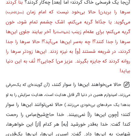
آن‌جا یک فرسخی خاک کردند؛ اما [بعد] چه‌کار کردند؟
بنا کردند
سرها را بریدن! حالا بی‌خود نیست که امام زمان
(عجل‌الله‌فرجه)
می‌گوید: یا جدّاه! گریه می‌کنم، اشک چشمم تمام شود، خون
گریه می‌کنم؛ برای عمّه‌ام زینب
! آخر بیایند جلوی این‌ها
(علیهاالسلام)
سرها را جدا کنند؟! چه به‌سر این‌ها می‌آید؟! حالا سرها را جدا
کردند، در شریعه شستند [و] به نیزه زدند. این‌ها زودتر سرها را
روانه کردند که جایزه بگیرند. عزیز من! کجایی؟! تُف به این دنیا
بیاید!
حالا می‌خواهند این‌ها را سوار کنند،
(آن گوینده‌ای که یک‌حرفی
می‌زند، امیدوارم همین در دنیا اگر قابل هدایت است، هدایت سزایش را به او
حالا نمی‌توانند این‌ها را سوار
بدهد! یک حرف‌های بی‌خودی می‌زنند.)
کنند؛ [چون این‌ها را] نمی‌بینند. خدا حاج‌شیخ‌عباس را رحمت
کند! گفت: خدا به‌قدر خورشید [به] هر کدام [از] این خواهرها،
شهامت به این‌ها داد. گفت: اسیری این‌ها، این‌ها یک‌قدری