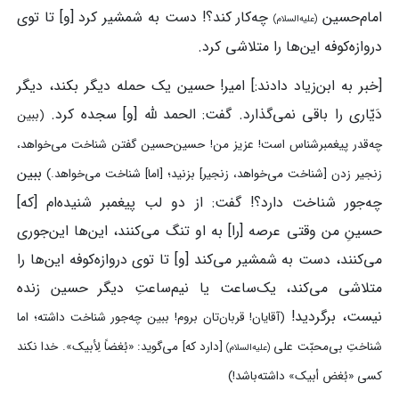
امام‌حسین
چه‌کار کند؟! دست به شمشیر کرد [و] تا توی
(علیه‌السلام)
دروازه‌کوفه این‌ها را متلاشی کرد.
[خبر به ابن‌زیاد دادند:] امیر! حسین یک حمله دیگر بکند، دیگر
دَیّاری را باقی نمی‌گذارد. گفت: الحمد لله [و] سجده کرد.
(ببین
چه‌قدر پیغمبرشناس است! عزیز من! حسین‌حسین گفتن شناخت می‌خواهد،
ببین
زنجیر زدن [شناخت می‌خواهد، زنجیر] بزنید؛ [اما] شناخت می‌خواهد.)
چه‌جور شناخت دارد؟! گفت: از دو لب پیغمبر شنیده‌ام [که]
حسینِ من وقتی عرصه [را] به او تنگ می‌کنند، این‌ها این‌جوری
می‌کنند، دست به شمشیر می‌کند [و] تا توی دروازه‌کوفه این‌ها را
متلاشی می‌کند، یک‌ساعت یا نیم‌ساعتِ دیگر حسین زنده
نیست، برگردید!
(آقایان! قربان‌تان بروم! ببین چه‌جور شناخت داشته؛ اما
شناختِ بی‌محبّت علی
[دارد که] می‌گوید: «بُغضاً لِأبیک». خدا نکند
(علیه‌السلام)
کسی «بُغض أبیک» داشته‌باشد!)