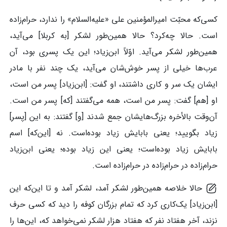
کسی‌که محبّت امیرالمؤمنین علی «علیه‌السلام» را ندارد، حرام‌زاده
است. حالا چه‌کرد؟ حالا همین‌طور لشکر [به کربلا] می‌آید،
همین‌طور لشکر می‌آید. اوّلاً ابن‌زیاد؛ این یک پسری بود، آن
عرب‌ها خیلی از پسر خوش‌شان می‌آید، یک چند نفر با مادر
ایشان یک سر و کاری داشتند، او گفت: [ابن‌زیاد] پسر من است،
او [هم] گفت: پسر من است، همه می‌گفتند [که] پسر من است.
آن‌وقت بالأخره بزرگ‌هایشان جمع شدند [و] گفتند: به این [پسر]
زیاد بگویید؛ یعنی بابایش زیاد بوده‌است. نه [این‌که] اسم
بابایش زیاد بوده‌است؛ یعنی این زیاد بوده؛ یعنی ابن‌زیاد
حرام‌زاده در حرام‌زاده در حرام‌زاده است.
حالا خلاصه همین‌طور لشکر آمد، لشکر آمد و تا این‌که این
[ابن‌زیاد] یک‌کاری کرد که تمام بزرگان کوفه را دید که کسی حرف
نزند، آخر هفتاد نفر که هفتاد هزار لشکر نمی‌خواهد که، این‌ها را