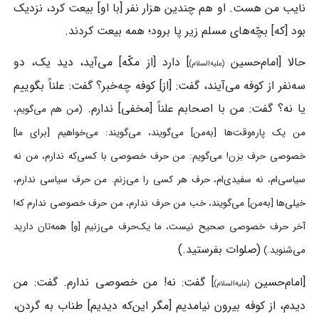
نایب من هست. او هم چندین هزار نفر [با او] بیعت کرد، نزدیک
بود [که] بچّه‌های مسلم زیر پا برود؛ همه بیعت کردند.
حالا [امام‌حسین
] دارد [از مکّه] می‌آید، دید یک، دو
(علیه‌السلام)
سه‌نفر از کوفه می‌آیند، گفت: [از] کوفه چه‌خبر؟ گفت: علناً بگوییم
یا نه؟ گفت: من با اصحابم علناً [مخفی] ندارم.
(من هم می‌گویم،
من یک پاره‌وقت‌ها [به‌من] می‌گویند، می‌گویند: می‌خواهیم [برای ما]
خصوصی حرف بزن! می‌گویم: من حرف خصوصی با کسی‌که ندارم، من نه
سیاسی‌ام، نه سفیدی‌ام، حرف هر کسی را می‌زنم. من حرف سیاسی ندارم،
خیلی‌ها [به‌من] می‌گویند، خب من حرف ندارم، من حرف خصوصی ندارم که!
آخر حرف خصوصی صحیح نیست، ما یک‌حرف می‌زنیم [و] همه‌تان دارید
(صلوات بفرستید.)
می‌شنوید.)
[امام‌حسین
] گفت: نه! من خصوصی ندارم. گفت: من
(علیه‌السلام)
دیدم، از کوفه بیرون نیامدیم [مگر این‌که دیدیم] طناب به گردن،