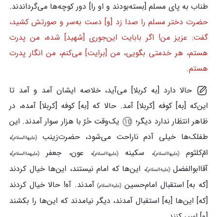
طناب به پای مسلم [بسته‌بودند و او را] دور کوچه‌ها می‌گرداندند.
حضرت دختر مسلم را صدا زد [و] دست به‌سر و صورتش کشید،
گفت: عزیز من! اگر بابایت این‌جوری [شهید] شده، من پدرت
هستم، هر خدمتی بگویی، من [برایت] می‌کنم، من انگار پدرت
هستم.
حالا دارد [به کربلا] می‌آید، خلاصه ایشان آمد و آمد تا
این‌که [به] کوفه [کربلا] آمد. حالا که [به] کوفه [کربلا] آمده، در
ظاهر انتظار ندارد دیگر؛
یک‌وقت حُرّ با هزار سوار آمدند. این
طفلک‌ها خیلی آدم ناراحت می‌شود، حضرت‌زینب
،
(علیهاالسلام)
امّ‌کلثوم
، سکینه
، عون، جعفر
،
(علیهاالسلام)
(علیهاالسلام)
(علیهماالسلام)
آقاابوالفضل
، این‌ها که امام نیستند، این‌ها خیال کردند
(علیه‌السلام)
[که به] استقبال امام‌حسین
آمدند. آه! حالا خیال کردند
(علیه‌السلام)
[که] این‌ها [به] استقبال آمدند، دیگر نیامدند که این‌ها را بکشند
[و] اسیر کنند.