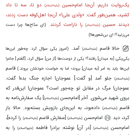
یک‌روایت داریم: آن‌جا امام‌حسین
دو تا، سه تا داد
(علیه‌السلام)
کشید، همین‌طور گفت: «وَلَدی علی!» آن‌جا اهل‌کوفه دست زدند،
دیدند حسین
را ناراحت کردند.
(ای مدّاح‌ها! چرا دست
(علیه‌السلام)
می‌زنید؟! ای بی‌شعورها!)
حالا قاسم
آمد.
(امروز یکی سؤال کرد: چه‌طور این‌ها
(علیه‌السلام)
یکی‌یکی [به میدان] رفتند؟! یکی از دوست‌ها [از من] سؤال کرد، [گفتم:] جانم!
قاسم
این‌ها باید به امر [به میدان] بروند؛ اما به خواست خودشان بروند.)
جلو آمد [و گفت:] عموجان! اجازه جنگ بده! گفت:
(علیه‌السلام)
عموجان! مرگ در مقابل تو چه‌جور است؟ عموجان! این‌قدر که
بروی شهید می‌شوی. آخَر [امام‌حسن
] یک سفارش‌نامه به
(علیه‌السلام)
قاسم
داده‌بود، به این‌جای بازویش بسته‌بود. حالا باز
(علیه‌السلام)
کرد، دید
امام‌حسن
[سفارش قاسم
را کرده]،
(علیه‌السلام)
(علیه‌السلام)
امام‌حسن
[در آن] نوشته: برادر! فاطمه
را به
(علیه‌السلام)
(علیهاالسلام)