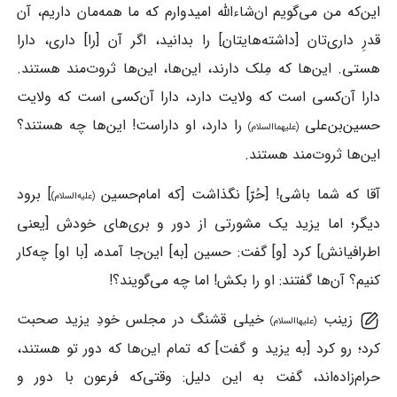
این‌که من می‌گویم ان‌شاءالله امیدوارم که ما همه‌مان داریم، آن
قدرِ داری‌تان [داشته‌هایتان] را بدانید، اگر آن [را] داری، دارا
هستی. این‌ها که مِلک دارند، این‌ها، این‌ها ثروت‌مند هستند.
دارا آن‌کسی است که ولایت دارد، دارا آن‌کسی است که ولایت
حسین‌بن‌علی
را دارد، او داراست! این‌ها چه هستند؟
(علیهماالسلام)
این‌ها ثروت‌مند هستند.
آقا که شما باشی! [حُرّ] نگذاشت [که امام‌حسین
] برود
(علیه‌السلام)
دیگر؛ اما یزید یک مشورتی از دور و بری‌های خودش [یعنی
اطرافیانش] کرد [و] گفت: حسین [به] این‌جا آمده، [با او] چه‌کار
کنیم؟ آن‌ها گفتند: او را بکش! اما چه می‌گویند؟!
زینب
خیلی قشنگ در مجلس خودِ یزید صحبت
(علیهاالسلام)
کرد؛ رو کرد [به یزید و گفت] که تمام این‌ها که دور تو هستند،
حرام‌زاده‌اند، گفت به این دلیل: وقتی‌که فرعون با دور و