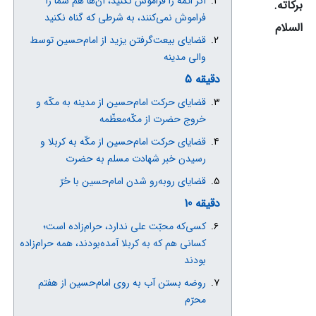
اگر ائمه را فراموش نکنید، آن‌ها هم شما را
برکاته.
فراموش نمی‌کنند، به شرطی که گناه نکنید
السلام
قضایای بیعت‌گرفتن یزید از امام‌حسین توسط
والی مدینه
دقیقه 5
قضایای حرکت امام‌حسین از مدینه به مکّه و
خروج حضرت از مکّه‌معظّمه
قضایای حرکت امام‌حسین از مکّه به کربلا و
رسیدن خبر شهادت مسلم به حضرت
قضایای روبه‌رو شدن امام‌حسین با حُرّ
دقیقه 10
کسی‌که محبّت علی ندارد، حرام‌زاده است؛
کسانی هم که به کربلا آمده‌بودند، همه حرام‌زاده
بودند
روضه بستن آب به روی امام‌حسین از هفتم
محرّم