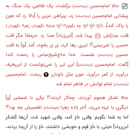
حالا امام‌حسین
برگشت، یک ظالمی یک سنگ به
(علیه‌السلام)
پیشانی امام‌حسین
زد، پیراهن عربی را [بالا زد که خون
(علیه‌السلام)
را پاک کند]،
(آخ! آخ! آخ! چه بگویم؟! آخ! خدایا! نگهم‌دار، زهرا! نگهم‌دار.)
قلب مبارکش
پیدا شد، [ابن‌زیاد] صدا زد: حرمله! مگر قلب
حسین را نمی‌بینی؟! تیری رها کرد، پَر پَر بشود، آمد [و] به قلب
حسین
نشست. خدا حاج‌شیخ‌عباس را رحمت کند!
(علیه‌السلام)
[گفت: امام‌حسین
] این تیر را نمی‌توانست از این‌طرف
(علیه‌السلام)
درآورد، از کمر درآورد، خون مثل ناودان
ریخت. امام‌حسین
تمام توانش در ظاهر تمام شد.
(علیه‌السلام)
حالا لشکر هجوم آوردند، چه‌کار کردند؟! یکی با شمشیر [و]
دیگری با نیزه می‌زد، آخر زاده زهرا
تقصیرش چه بود؟!
(علیهاالسلام)
اما به شما بگویم: وقتی حُرّ آمد، وقتی شهید شد، آن‌ها [لشکر
ابن‌زیاد] خیلی با حُرّ قوم و خویشی داشتند، حُرّ را از آن‌جا بردند،