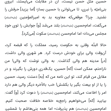
حسین مثل حسن نیست، آن در مقابلت می‌ایستد، آبروی
بنی‌امیّه را نبری، تا می‌توانی با حسین بساز؛ [اما یزید] حرفش را
نشنید. چرا؟ موقعی‌که معاویه بد به امیرالمؤمنین
(علیه‌السلام)
می‌گفت، امام‌حسین
بلند می‌شد [و] جوابش را توی خودِ
(علیه‌السلام)
مجلس می‌داد؛ اما امام‌حسن
سکوت [می‌کرد].
(علیه‌السلام)
حالا البتّه وقتی به حکومت رسید، مملکت را که قبضه کرد،
آن‌وقت والی برای خودش درست کرد. هر شهری والی داشت،
[در] مدینه هم والی گذاشت. به والی نوشت که والی! من
ناراحتم، ممکن است [که] حسین، یک‌قدری دورش را بگیرند و در
مقابل من قیام کند، تو این نامه من که [به] دستت رسید، حسین
را یا از او بیعت بگیر یا بکشش! خب بالأخره دیگر والی هم دارد
امر را اطاعت می‌کند، امام‌حسین
را دعوت کرد [و] گفت:
(علیه‌السلام)
بیایید [که] می‌خواهیم راجع‌به خلاصه خلافت صحبت کنیم.
امام‌حسین
هم پذیرفت؛ اما همه بنی‌هاشم با شمشیر،
(علیه‌السلام)