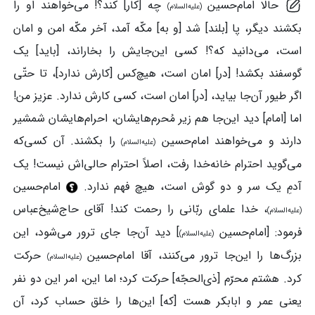
حالا امام‌حسین
چه [کار] کند؟! می‌خواهند او را
(علیه‌السلام)
بکشند دیگر، پا [بلند] شد [و به] مکّه آمد، آخر مکّه امن و امان
است، می‌دانید که؟! کسی این‌جایش را بخاراند، [باید] یک
گوسفند بکشد! [در] امان است، هیچ‌کس [کارش ندارد]، تا حتّی
اگر طیور آن‌جا بیاید، [در] امان است، کسی کارش ندارد. عزیز من!
اما [امام] دید این‌جا هم زیر مُحرم‌هایشان، احرام‌هایشان شمشیر
دارند و می‌خواهند امام‌حسین
را بکشند. آن کسی‌که
(علیه‌السلام)
می‌گوید احترام خانه‌خدا رفت، اصلاً احترام حالی‌اش نیست! یک
آدمِ یک سر و دو گوش است، هیچ فهم ندارد.
امام‌حسین
، خدا علمای ربّانی را رحمت کند! آقای حاج‌شیخ‌عباس
(علیه‌السلام)
فرمود: [امام‌حسین
] دید آن‌جا جای ترور می‌شود، این
(علیه‌السلام)
بزرگ‌ها را این‌جا ترور می‌کنند، آقا امام‌حسین
حرکت
(علیه‌السلام)
کرد. هشتم محرّم [ذی‌الحجّه] حرکت کرد؛ اما این، امر این دو نفر
یعنی عمر و ابابکر هست [که] این‌ها را خلق حساب کرد، آن