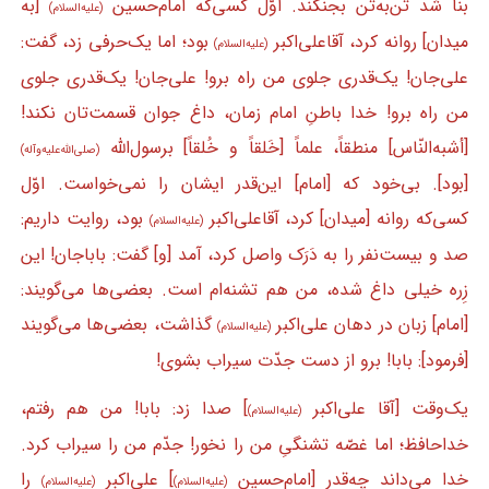
بنا شد تن‌به‌تن بجنگند. اوّل کسی‌که امام‌حسین
[به
(علیه‌السلام)
میدان] روانه کرد، آقاعلی‌اکبر
بود؛ اما یک‌حرفی زد، گفت:
(علیه‌السلام)
علی‌جان! یک‌قدری جلوی من راه برو! علی‌جان! یک‌قدری جلوی
من راه برو! خدا باطنِ امام زمان، داغ جوان قسمت‌تان نکند!
[أشبه‌النّاس] منطقاً، علماً [خَلقاً و خُلقاً] برسول‌الله
(صلی‌الله‌علیه‌وآله)
[بود]. بی‌خود که [امام] این‌قدر ایشان را نمی‌خواست. اوّل
کسی‌که روانه [میدان] کرد، آقاعلی‌اکبر
بود، روایت داریم:
(علیه‌السلام)
صد و بیست‌نفر را به دَرَک واصل کرد، آمد [و] گفت: باباجان! این
زِره خیلی داغ شده، من هم تشنه‌ام است. بعضی‌ها می‌گویند:
[امام] زبان در دهان علی‌اکبر
گذاشت، بعضی‌ها می‌گویند
(علیه‌السلام)
[فرمود]: بابا! برو از دست جدّت سیراب بشوی!
یک‌وقت [آقا علی‌اکبر
] صدا زد: بابا! من هم رفتم،
(علیه‌السلام)
خداحافظ؛ اما غصّه تشنگیِ من را نخور! جدّم من را سیراب کرد.
خدا می‌داند چه‌قدر [امام‌حسین
] علی‌اکبر
را
(علیه‌السلام)
(علیه‌السلام)