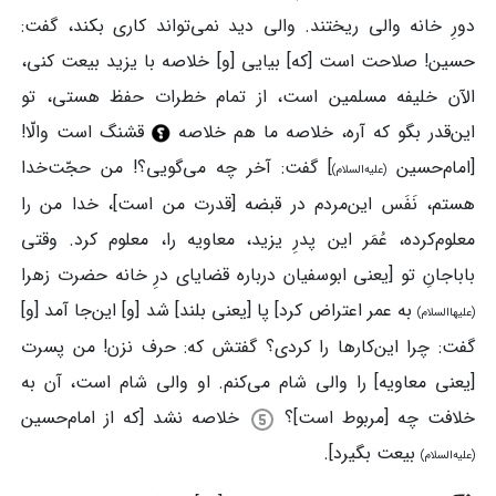
دورِ خانه والی ریختند. والی دید نمی‌تواند کاری بکند، گفت:
حسین! صلاحت است [که] بیایی [و] خلاصه با یزید بیعت کنی،
الآن خلیفه مسلمین است، از تمام خطرات حفظ هستی، تو
این‌قدر بگو که آره، خلاصه ما هم خلاصه
قشنگ است والّا!
[امام‌حسین
] گفت: آخر چه می‌گویی؟! من حجّت‌خدا
(علیه‌السلام)
هستم، نَفَس این‌مردم در قبضه [قدرت من است]، خدا من را
معلوم‌کرده، عُمَر این پدرِ یزید، معاویه را، معلوم کرد. وقتی
باباجانِ تو [یعنی ابوسفیان درباره قضایای درِ خانه حضرت زهرا
به عمر اعتراض کرد] پا [یعنی بلند] شد [و] این‌جا آمد [و]
(علیهاالسلام)
گفت: چرا این‌کارها را کردی؟ گفتش که: حرف نزن! من پسرت
[یعنی معاویه] را والی شام می‌کنم. او والی شام است، آن به
خلافت چه [مربوط است]؟
خلاصه نشد [که از امام‌حسین
بیعت بگیرد].
(علیه‌السلام)