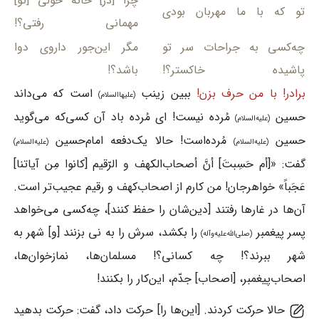
چرا [در] خانه خولی [تو]
تو که با ما مهربان بودی
مهمانی رفتی؟!
چه‌کسی به جراحات سر تو
مگر این‌جور داروی دوا
پاشیده خاکستر؟!
باشد؟!
برادر! با من حرف بزن!
ببین زینب
است که می‌داند
(علیهاالسلام)
حسین
مُرده نیست! ای مُرده باد آن کسی‌که می‌گوید
(علیه‌السلام)
حسین
مُرده‌است! حالا یک‌دفعه امام‌حسین
(علیه‌السلام)
(علیه‌السلام)
گفت: «[أم حَسِبتَ] أنَّ أصحاب‌الکهف و الرّقیم [کانوا مِن آیاتنا]
عَجَباً» خواهرجان! من کارم از اصحاب‌کهف و رقیم عجیب‌تر است.
آن‌ها در غارها رفتند [دین‌شان را حفظ کنند]، چه‌کسی می‌خواهد
پسر پیغمبر
را بکشد، سرش را به نی بزنند [و] شهر به
(صلی‌الله‌علیه‌وآله)
شهر ببرند؟! چه کسانی؟! مسلمان‌ها، نمازخوان‌ها،
اصحاب‌پیغمبر، [اصحاب] جدّم، این‌کار را بکنند!
حالا حرکت کردند. [این‌ها را] حرکت داد، گفت: حرکت بدهید