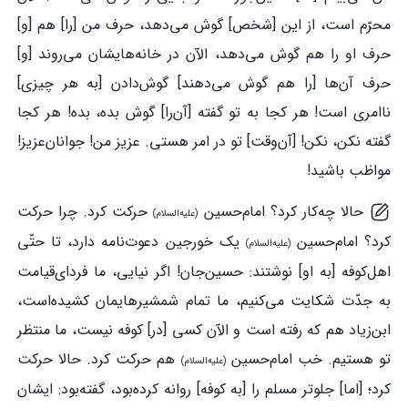
محرّم است، از این [شخص] گوش می‌دهد، حرف من [را] هم [و]
حرف او را هم گوش می‌دهد، الآن در خانه‌هایشان می‌روند [و]
حرف آن‌ها [را هم گوش می‌دهند] گوش‌دادن [به هر چیزی]
ناامری است! هر کجا به تو گفته [آن‌را] گوش بده، بده! هر کجا
گفته نکن، نکن! [آن‌وقت] تو در امر هستی. عزیز من! جوانان‌عزیز!
مواظب باشید!
حالا چه‌کار کرد؟ امام‌حسین
حرکت کرد. چرا حرکت
(علیه‌السلام)
کرد؟ امام‌حسین
یک خورجین دعوت‌نامه دارد، تا حتّی
(علیه‌السلام)
اهل‌کوفه [به او] نوشتند: حسین‌جان! اگر نیایی، ما فردای‌قیامت
به جدّت شکایت می‌کنیم، ما تمام شمشیرهایمان کشیده‌است،
ابن‌زیاد هم که رفته است و الآن کسی [در] کوفه نیست، ما منتظر
تو هستیم. خب امام‌حسین
هم حرکت کرد. حالا حرکت
(علیه‌السلام)
کرد؛ [اما] جلوتر مسلم را [به کوفه] روانه کرده‌بود، گفته‌بود: ایشان