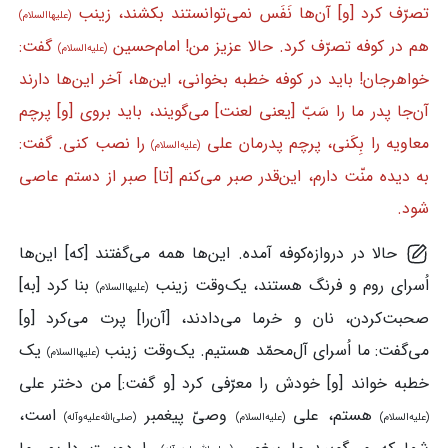
تصرّف کرد [و] آن‌ها نَفَس نمی‌توانستند بکشند، زینب
(علیهاالسلام)
هم در کوفه تصرّف کرد. حالا عزیز من! امام‌حسین
گفت:
(علیه‌السلام)
خواهرجان! باید در کوفه خطبه بخوانی، این‌ها، آخر این‌ها دارند
آن‌جا پدر ما را سَبّ [یعنی لعنت] می‌گویند، باید بروی [و] پرچم
معاویه را بِکَنی، پرچم پدرمان علی
را نصب کنی. گفت:
(علیه‌السلام)
به دیده منّت دارم، این‌قدر صبر می‌کنم [تا] صبر از دستم عاصی
شود.
حالا در دروازه‌کوفه آمده. این‌ها همه می‌گفتند [که] این‌ها
اُسرای روم و فرنگ هستند، یک‌وقت زینب
بنا کرد [به]
(علیهاالسلام)
صحبت‌کردن، نان و خرما می‌دادند، [آن‌را] پرت می‌کرد [و]
می‌گفت: ما اُسرای آل‌محمّد هستیم. یک‌وقت زینب
یک
(علیهاالسلام)
خطبه خواند [و] خودش را معرّفی کرد [و گفت:] من دختر علی
هستم، علی
وصیّ پیغمبر
است،
(علیه‌السلام)
(علیه‌السلام)
(صلی‌الله‌علیه‌وآله)