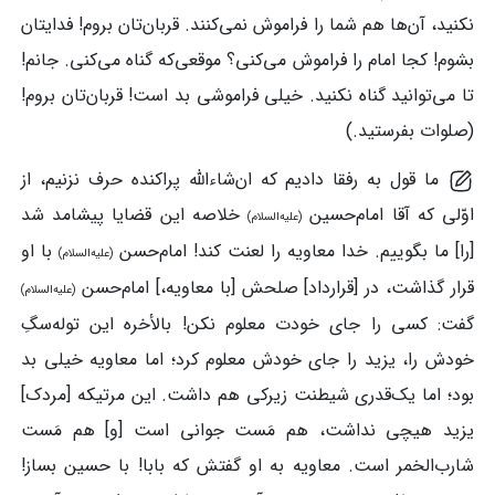
نکنید، آن‌ها هم شما را فراموش نمی‌کنند. قربان‌تان بروم! فدایتان
بشوم! کجا امام را فراموش می‌کنی؟ موقعی‌که گناه می‌کنی. جانم!
تا می‌توانید گناه نکنید. خیلی فراموشی بد است! قربان‌تان بروم!
(صلوات بفرستید.)
ما قول به رفقا دادیم که ان‌شاءالله پراکنده حرف نزنیم، از
اوّلی که آقا امام‌حسین
خلاصه این قضایا پیشامد شد
(علیه‌السلام)
[را] ما بگوییم. خدا معاویه را لعنت کند! امام‌حسن
با او
(علیه‌السلام)
قرار گذاشت، در [قرارداد] صلحش [با معاویه،] امام‌حسن
(علیه‌السلام)
گفت: کسی را جای خودت معلوم نکن! بالأخره این توله‌سگِ
خودش را، یزید را جای خودش معلوم کرد؛ اما معاویه خیلی بد
بود؛ اما یک‌قدری شیطنت زیرکی هم داشت. این مرتیکه [مردک]
یزید هیچی نداشت، هم مَست جوانی است [و] هم مَست
شارب‌الخمر است. معاویه به او گفتش که بابا! با حسین بساز!