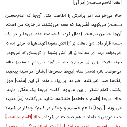
[عقد] قاسم
[در آور].
(علیه‌السلام)
حالا می‌خواهد امر برادرش را اطاعت کند. آن‌جا که امام‌حسین
می‌گوید: نَفَس‌ها که همه می‌کِشند، در قدرت من است،
(علیه‌السلام)
آن‌جا حسین
اِعمال کرد، یک‌ساعت عقد این‌ها را در یک
(علیه‌السلام)
خیمه قرار داد.
(ای دهانت پُر [از] آتش بشود! [گوینده‌ای] که حرفی زده که
نمی‌خواهم بزنم، ای دهانت پُر [از] آتش بشود! ای گوینده‌ای که نمی‌فهمی
حرف ولایت بزنی [و] می‌زنی! حالا می‌گوید نمی‌دانم «نستجیرُ بالله»
تمام این‌ها نَفَس‌ها [یشان] در سینه پیچید،
می‌خواست باکره نباشد.)
زنگ‌ها صدا نمی‌کنند. خبر به ابن‌زیاد دادند: اگر این [مدّت] طول
بکشد، تمام لشکر از بین می‌رود. گفت: این‌ها یک مدّتی دارند.
حالا این‌ها [قاسم و فاطمه] طفلک‌ها شاید می‌گفتند: [به] مدینه
می‌رویم، [آن‌جا] با هم هستیم و چه‌کار می‌کنیم؟ چه‌کار می‌کنیم؟
خب عروس و داماد با هم صحبت می‌کردند.
حالا [قاسم
]
(علیه‌السلام)
پیش امام‌حسین
آمد [و] گفت: اجازه جنگ [می‌دهید؟
(علیه‌السلام)