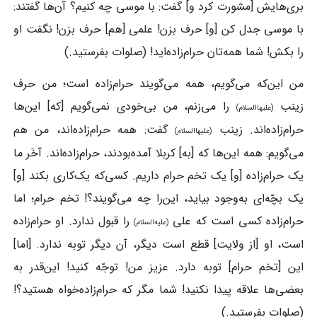
بری‌هایش [مشورت کرد و] گفت: با موسی چه کنیم؟ آن‌ها گفتند:
با موسی جدل کن [و] حرف بزن! علمی [هم] حرف بزن! نگفت او
را بکش! شما همه‌تان حرام‌زاده‌اید! (صلوات بفرستید.)
من این‌که می‌گویم، همه می‌گویند حرام‌زاده است؛ من حرف
زینب
را می‌زنم، من بی‌خودی نمی‌گویم [که] این‌ها
(علیهاالسلام)
حرام‌زاده‌اند. زینب
گفت: همه حرام‌زاده‌اند، من هم
(علیهاالسلام)
می‌گویم: همه این‌ها که [به] کربلا آمده‌بودند، حرام‌زاده‌اند. آخَر ما
یک حرام‌زاده [و] یک تخم حرام داریم. کسی‌که یک‌کاری بکند [و]
یک بچّه‌ای به‌وجود بیاید، این‌را چه می‌گویند؟! تخم حرام؛ اما
حرام‌زاده کسی است که علی
را قبول ندارد. او حرام‌زاده
(علیه‌السلام)
است، او [از ولایت] قطع است دیگر، آن دیگر توبه ندارد. [اما]
این [تخم حرام] توبه دارد. عزیز من! توجّه کنید! این‌قدر به
بعضی‌ها علاقه پیدا نکنید! شما مگر که حرام‌زاده‌خواه هستید؟!
(صلوات بفرستید.)