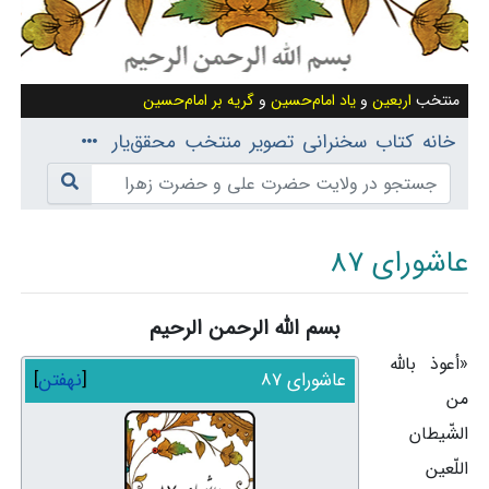
منتخب
اربعین
و
یاد امام‌حسین
و
گریه بر امام‌حسین
خانه
کتاب
سخنرانی
تصویر
منتخب
محقق‌یار
عاشورای 87
بسم الله الرحمن الرحیم
پرش به:
ناوبری
،
جستجو
«أعوذ بالله
عاشورای 87
نهفتن
من
الشّیطان
اللّعین