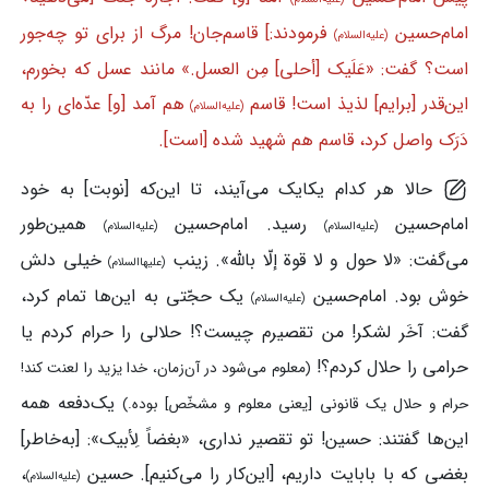
امام‌حسین
فرمودند:] قاسم‌جان! مرگ از برای تو چه‌جور
(علیه‌السلام)
است؟ گفت: «عَلَیک [أحلی] مِن العسل.» مانند عسل که بخورم،
این‌قدر [برایم] لذیذ است! قاسم
هم آمد [و] عدّه‌ای را به
(علیه‌السلام)
دَرَک واصل کرد، قاسم هم شهید شده [است].
حالا هر کدام یکایک می‌آیند، تا این‌که [نوبت] به خود
امام‌حسین
رسید. امام‌حسین
همین‌طور
(علیه‌السلام)
(علیه‌السلام)
می‌گفت: «لا حول و لا قوة إلّا بالله». زینب
خیلی دلش
(علیهاالسلام)
خوش بود. امام‌حسین
یک حجّتی به این‌ها تمام کرد،
(علیه‌السلام)
گفت: آخَر لشکر! من تقصیرم چیست؟! حلالی را حرام کردم یا
حرامی را حلال کردم؟!
(معلوم می‌شود در آن‌زمان، خدا یزید را لعنت کند!
یک‌دفعه همه
حرام و حلال یک قانونی [یعنی معلوم و مشخّص] بوده.)
این‌ها گفتند: حسین! تو تقصیر نداری، «بغضاً لِأبیک»: [به‌خاطر]
بغضی که با بابایت داریم، [این‌کار را می‌کنیم]. حسین
،
(علیه‌السلام)