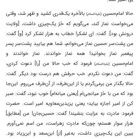
حالا امام‌حسین
بالأخره یک‌قدری کشید و ظهر شد، وقتی
(علیه‌السلام)
می‌خواست نماز کند، می‌گویم که حُرّ یک‌چیزی داشت، [ولایت
درونش بود]. گفت: ای لشکر! خطاب به هزار لشکر کرد [و] گفت:
من پشت‌سر حسین نماز می‌خوانم، شما هم بیایید پشت‌سر پسر
پیغمبر نماز بخوانید! همه نماز خواندند. نماز خواندند و
امام‌حسین
فرمود که خب حالا من [را] دعوت کردی،
(علیه‌السلام)
گفت: من دعوت نکردم. خب حرفش هم درست بود دیگر. گفت:
حالا بگذار من برمی‌گردم یا از این‌طرف، از آن‌طرف می‌روم. این‌جا
بود که من با حُرّ میانجی‌ام [یعنی میانه‌ام] خوب نبود، گفت: صبر
کن از امیر اجازه بیاید؛ یعنی یزیدبن‌معاویه امیر است. حضرت
فرمود: مادرت به عزایت بنشیند! گفت: حسین‌جان! من [مطابق]
هزار سوار هستم؛ چون‌که مادرت زهراست، من اسم نمی‌آورم.
ببین این یک‌چیزی داشت، به‌غیر [از] ابن‌سعد و ابن‌زیاد بود.