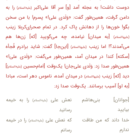
دوست داشت! به عجله آمد [و] سرِ آقا علی‌اکبر
را به
(علیه‌السلام)
دامن گرفت، همین‌طور گفت: «وَلَدی علی!» پسرم! با من سخن
بگو! خون‌ها را از دهانش پاک کرد. در تمام صحرای‌کربلا زینب
[به میدان] نیامده، چه می‌گویید [که] زن‌ها هم
(علیهاالسلام)
می‌آمدند؟! اما زینب
[این‌جا] گفت: شاید برادرم فُجأه
(علیهاالسلام)
[سکته] کند! در میدان آمد، همین‌طور می‌گفت: «وَلَدی علی!»
همین‌طور صدا زد: وَلَدی علی‌جان! یک‌وقت [امام‌حسین
]
(علیه‌السلام)
دید [که] زینب
در میدان آمده، ناموس دهر است، مبادا
(علیهاالسلام)
[به او] آسیب برسانند. یک‌وقت صدا زد:
[جوانان] بنی‌هاشم
نعش علی
را به خیمه
(علیه‌السلام)
بیایید
رسانید
خدا داند که من طاقت
که نعش علی
را در خیمه
(علیه‌السلام)
ندارم
رسانم