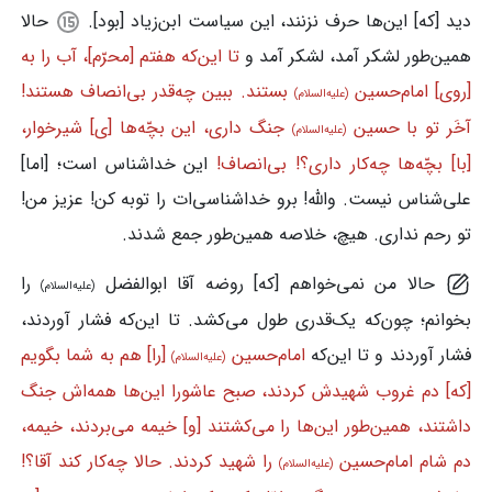
دید [که] این‌ها حرف نزنند، این سیاست ابن‌زیاد [بود].
حالا
همین‌طور لشکر آمد، لشکر آمد و
تا این‌که هفتم [محرّم]، آب را به
[روی] امام‌حسین
بستند. ببین چه‌قدر بی‌انصاف هستند!
(علیه‌السلام)
آخَر تو با حسین
جنگ داری، این بچّه‌ها [ی] شیرخوار،
(علیه‌السلام)
[با] بچّه‌ها چه‌کار داری؟! بی‌انصاف!
این خداشناس است؛ [اما]
علی‌شناس نیست. والله! برو خداشناسی‌ات را توبه کن! عزیز من!
تو رحم نداری. هیچ، خلاصه همین‌طور جمع شدند.
حالا من نمی‌خواهم [که] روضه آقا ابوالفضل
را
(علیه‌السلام)
بخوانم؛ چون‌که یک‌قدری طول می‌کشد. تا این‌که فشار آوردند،
فشار آوردند و تا این‌که
امام‌حسین
[را] هم به شما بگویم
(علیه‌السلام)
[که] دم غروب شهیدش کردند، صبح عاشورا این‌ها همه‌اش جنگ
داشتند، همین‌طور این‌ها را می‌کشتند [و] خیمه می‌بردند، خیمه،
دم شام امام‌حسین
را شهید کردند. حالا چه‌کار کند آقا؟!
(علیه‌السلام)