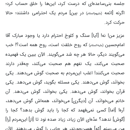
جلسه بنی‌ساعده‌ای که درست کرد، این‌ها را خلق حساب کرد؛
اگرنه [ائمه
در بین] مردم یک احترامی داشتند؛ حالا
(علیهم‌السلام)
حرکت کرد.
عزیز من! نه! [آیا] سنگ و کلوخ احترام دارد یا وجود مبارک آقا
امام‌حسین
که روح خلقت است، روح همه است؟! خب
(علیه‌السلام)
می‌گویند دیگر، حالا هر چه شد می‌گویند. الآن ببین یک فهمیده
صحبت می‌کند، یک نفهم هم صحبت می‌کند، چه‌قدر دارند
صحبت می‌کنند! اغلب این‌مردم به صحبت گوش می‌دهند. یکی
بخوانَد، گوش می‌دهند. یکی مسئله بگوید، گوش می‌دهد. یکی
قرآن بخواند، گوش می‌دهد. یکی بخوانَد، گوش می‌دهد. آن
خانم می‌خوانَد، آن [دیگری] می‌خوانَد، همه‌اش گوش می‌دهد،
آره! [اما] کسی نمی‌فهمد که کجا را باید گوش بدهد؟ کجا را
[گوش] ندهد؟ عدّه‌ای الآن زیاد، زیاد صده نود تا [از] این‌مردم [را]
من می‌بینم [که] همین‌جورند، هر جایی را گوش می‌دهند. الآن