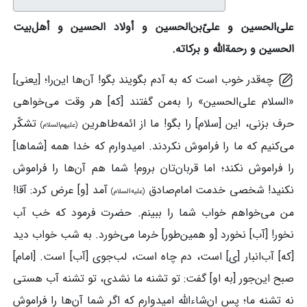
علی‌الحسین و علیّ‌بن‌الحسین و أولاد الحسین و أهل‌بیت
الحسین و رحمة‌الله و برکاته.
چه‌قدر خوب است که به آدم بگویند بگو! آن‌ها این‌را؛ [یعنی]
«السلام علی‌الحسین» را به‌من گفتند [که] هر وقت می‌خواهی
حرف بزنی، این [سلام] را بگو! ما از ائمه‌طاهرین
تشکّر
(علیهم‌السلام)
می‌کنیم که ما را فراموش نکردند. امیدوارم که خدا همه [شماها]
را فراموش نکند؛ اما قربان‌تان بروم! شما هم آن‌ها را فراموش
نکنید! شخصی خدمت امام‌صادق
آمد [و] عرض کرد: آقا!
(علیه‌السلام)
من می‌خواهم خواب شما را ببینم. حضرت فرمود که خب آب
نخور! [آب] نخورد [و همین‌طور] خرما می‌خورد. به شب خواب دید
[که] آب‌انبار [ی] است، دم چاه است، لب‌جوی [آب] است. [امام]
صبح این‌جور [به او] گفت: تو تشنه ما نشدی، تو تشنه آب هستی
نه تشنه ما؛ پس ان‌شاءالله امیدوارم که اگر شما آن‌ها را فراموش