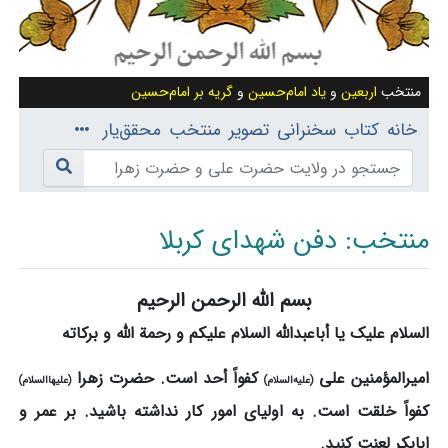
منتخب
اربعین
و
یاد امام‌حسین
و
گریه بر امام‌حسین
خانه
کتاب
سخنرانی
تصویر
منتخب
محقق‌یار
منتخب: دفن شهدای کربلا
بسم الله الرحمن الرحیم
پرش به:
ناوبری
،
جستجو
السلام علیک یا أباعبدالله السلام علیکم و رحمة‌ الله و برکاته
امیرالمؤمنین علی
کفواً أحد است. حضرت‌ زهرا
(علیه‌السلام)
(علیهاالسلام)
کفواً خلقت است. به اولیای امور کار نداشته‌ باشید. بر عمر و
ابابکر لعنت کنید.