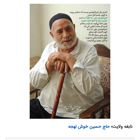
نابغه ولایت؛
حاج حسین خوش لهجه