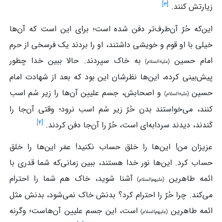
]
۳
[
زیارتش کنند.
این‌که حُرّ آن‌طرف‌تر دفن شده‌ است؛ برای این‌ است که آن‌ها
خیلی با او قوم و خویشی داشتند، او را بردند یک فرسخی از حرم
امام‌ حسین
به خاک سپردند. حالا ببین خدا چطور
(علیه‌السلام)
پیش‌بینی کرده، این‌ها نظرشان این‌ بود که بعد از شهادت امام‌
حسین
و اصحابش، جسم علیین آن‌ها را زیر سُم اسب
(علیه‌السلام)
کنند، می‌خواستند بدن حُرّ زیر سُم اسب نرود؛ وقتی آن‌جا را
]
۴
[
کَندند، دیدند سردابه‌ای است، حُرّ را آن‌جا دفن کردند.
عزیزان من! این‌ها را خلق حساب نکنید! عمَر این‌ها را خلق
حساب کرد. این‌ها نور خدا هستند، ببین زمانی‌که شما قدری با
ائمه‌ طاهرین
آشنا شوید، خاک هم شما را احترام
(علیهم‌السلام)
می‌کند. چرا حُرّ را احترام کرد؟ بدنش خاک نمی‌شود، بدنش مثل
ائمه‌ طاهرین
است، این جسم علیین آن‌هاست؛ وگرنه
(علیهم‌السلام)