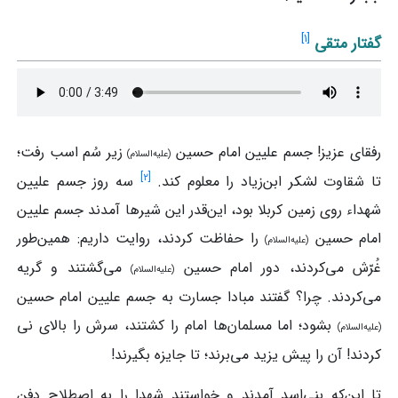
]
۱
[
گفتار متقی
رفقای‌ عزیز! جسم علیین امام‌ حسین
زیر سُم اسب رفت؛
(علیه‌السلام)
]
۲
[
تا شقاوت لشکر ابن‌زیاد را معلوم کند.
سه‌ روز جسم علیین
شهداء روی زمین کربلا بود، این‌قدر این شیرها آمدند جسم علیین
امام‌ حسین
را حفاظت کردند، روایت داریم: همین‌طور
(علیه‌السلام)
غُرّش می‌کردند، دور امام‌ حسین
می‌گشتند و گریه
(علیه‌السلام)
می‌کردند. چرا؟ گفتند مبادا جسارت به جسم علیین امام‌ حسین
بشود؛ اما مسلمان‌ها امام را کشتند، سرش را بالای نی
(علیه‌السلام)
کردند! آن‌ را پیش یزید می‌برند؛ تا جایزه بگیرند!
تا این‌که بنی‌اسد آمدند و خواستند شهدا را به‌ اصطلاح دفن