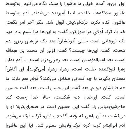
اول این‌جا آمده. خیلی ما عاشورا را سبک نگاه می‌کنیم. به‌توسط
عاشورا ملائکه‌ها، خلقت، انبیا آمرزیده می‌شدند. آدم به‌توسط
عاشورا، گناه نکرد، ترک‌اولایش قبول شد. مگر آخر امر نگفت:
خدایا، ترک اُولایِ مرا قبول‌کن، گفت: به این‌ها مرا قسم بده. دید
یک نورهایی است خیلی [درخشان] بعد یک نورهای ریزی هم
هست، گفت: این‌ها چیست؟ گفت: اَوّلی آن محمد بن عبدالله
است، بعد امیرالمؤمنین است، بعد زهرای‌عزیز است. یا آدم بدان
زهرا فتح‌کننده خلقت است، زهرا، زهرا، [می‌گوید]، ای [کاش]
دهنتان بگیرد، با چه کسانی مطابق می‌کنند؟ توقع هم دارند ما
هم طرفشان برویم. بعد گفت: این حسن است، بعد گفت حسین
است. گفت: ای‌خدا، دلم شکست، حالا خدا رحمت کند
حاج‌شیخ‌عباس را، گفت این حسین است در صحرای‌کربلا او را
می‌کشند، به آن راهی که رفته، گفت: بدنش، ترک، ترک می‌شود.
آدم ابوالبشر گریه کرد؛ ترک‌اولایش معلوم شد. آیا این عاشورا