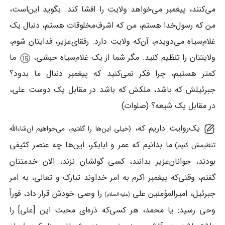
می‌کنند، پیغمبر می‌خواهد ولایت را افشا کند. بگوید این‌است،
من که رسول‌خدا هستم، من که اشرف‌مخلوقات هستم، دنبال یک
غلام‌سیاه می‌دویدم، آن‌که ولایت دارد. رفقای‌عزیز، فدایتان شوم،
ولایتتان را تنظیم کنید. مگر شما از یک غلام‌سیاه حبشی،
ما
کمتر هستیم، چرا فکر نمی‌کنید که پیغمبر دنبال ما بدود؟
جبرئیلش که باشد، ملکش که باشد در مقابل یک دوست علی،
در مقابل یک شیعه؟ (صلوات)
یک‌روایت داریم که،
(خیلی این‌ها را گفتیم، می‌خواهیم ان‌شاءالله
ما بدانیم که عمر و ابابکر، این‌ها چه عنصر کثیفی
تنظیمش کنیم)
بودند، جوانان‌عزیز بدانند، کسی گولشان نزند، الان خدمتتان
گفتم، وقتی‌که پیغمبر اکرم به امر خداوند تبارک و تعالی، به امر
جبرئیل، امیرالمؤمنین علی
را وصی خودش قرار داد، فوراً
(علیه‌السلام)
وحی رسید: یا محمد، هر کسی‌که ذره‌ای محبت این [علی] را