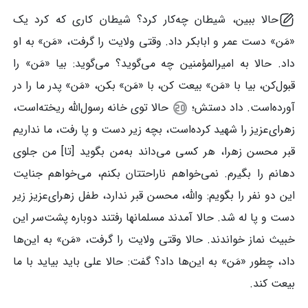
حالا ببین، شیطان چه‌کار کرد؟ شیطان کاری که کرد یک
«مَن» دست عمر و ابابکر داد. وقتی ولایت را گرفت، «مَن» به او
داد. حالا به امیرالمؤمنین چه می‌گوید؟ می‌گوید: بیا «مَن» را
قبول‌کن، بیا با «مَن» بیعت کن، با «مَن» بکن، «مَن» پدر ما را در
آورده‌است. داد دستش؛
حالا توی خانه رسول‌الله ریخته‌است،
زهرای‌عزیز را شهید کرده‌است، بچه زیر دست و پا رفت، ما نداریم
قبر محسن زهرا، هر کسی می‌داند به‌من بگوید [تا] من جلوی
دهانم را بگیرم. نمی‌خواهم ناراحتتان بکنم، می‌خواهم جنایت
این دو نفر را بگویم: والله، محسن قبر ندارد، طفل زهرای‌عزیز زیر
دست و پا له شد. حالا آمدند مسلمانها رفتند دوباره پشت‌سر این
خبیث نماز خواندند. حالا وقتی ولایت را گرفت، «مَن» به این‌ها
داد، چطور «مَن» به این‌ها داد؟ گفت: حالا علی باید بیاید با ما
بیعت کند.