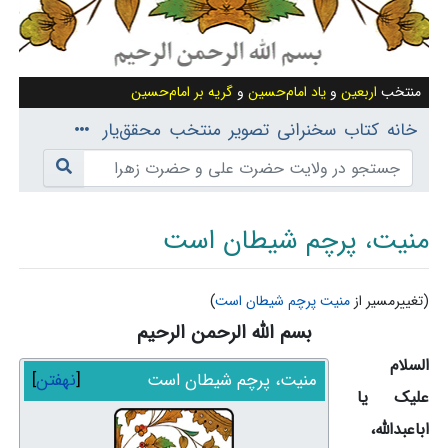
منتخب
اربعین
و
یاد امام‌حسین
و
گریه بر امام‌حسین
خانه
کتاب
سخنرانی
تصویر
منتخب
محقق‌یار
منیت، پرچم شیطان است
(تغییرمسیر از
منیت پرچم شیطان است
)
بسم الله الرحمن الرحیم
پرش به:
ناوبری
،
جستجو
السلام
منیت، پرچم شیطان است
نهفتن
علیک یا
اباعبدالله،