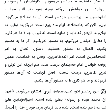
ما تفکر نداشتیم، ما خودسر می‌شویم و کارهایمان هم خودسر
می‌شود، من خواهش می‌کنم توجه بفرمایید. الان مجلس
امام‌حسین ما، بیشترش خودسر است. آن به‌اصطلاح می‌گوید:
تبری. الان که به‌اصطلاح، ایام ماه ربیع است؛ می‌گویند تولی، نه
تولای ما آن‌طور که باید و شاید است، نه تبری، چرا؟ ما هر کاری
را مطابق میلمان می‌کنیم، به دستور نمی‌کنیم. اگر ما به دستور
بکنیم، اتصال به دستور هستیم، دستور، اتصال به امر
ائمه‌طاهرین است، امر ائمه‌طاهرین، وصل به خداست. همین
روضه خواندن امام حسینمان درست‌است، هم این‌که این تولی و
تبری ظاهری، درست نیست. اصل آن‌است که آن‌ها دستور
فرمودند و ما هر کاری را به دستور آن‌ها بکنیم.
این پیغمبر اکرم
، [برای] ایشان می‌گوید: «أشهد
(صلی‌الله‌علیه‌وآله)
انّ محمد عبده و رسوله» یعنی بنده است. امیرالمؤمنین علی
هم بنده است. بنده باید فرمان ببرد، فرمان خدا را [ببرد].
(علیه‌السلام)