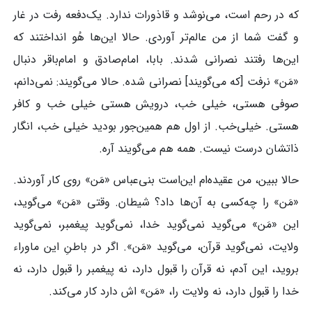
که در رحم است، می‌نوشد و قاذورات ندارد. یک‌دفعه رفت در غار
و گفت شما از من عالم‌تر آوردی. حالا این‌ها هُو انداختند که
این‌ها رفتند نصرانی شدند. بابا، امام‌صادق و امام‌باقر دنبال
«مَن» نرفت [که می‌گویند] نصرانی شده. حالا می‌گویند: نمی‌دانم،
صوفی هستی، خیلی خب، درویش هستی خیلی خب و کافر
هستی. خیلی‌خب. از اول هم همین‌‌جور بودید خیلی خب، انگار
ذاتشان درست نیست. همه هم می‌گویند آره.
حالا ببین، من عقیده‌ام این‌است بنی‌عباس «مَن» روی کار آوردند.
«مَن» را چه‌کسی به آن‌ها داد؟ شیطان. وقتی «مَن» می‌گوید،
این «مَن» می‌گوید نمی‌گوید خدا، نمی‌گوید پیغمبر، نمی‌گوید
ولایت، نمی‌گوید قرآن، می‌گوید «مَن». اگر در باطنِ این ماوراء
بروید، این آدم، نه قرآن را قبول دارد، نه پیغمبر را قبول دارد، نه
خدا را قبول دارد، نه ولایت را، «مَن» اش دارد کار می‌کند.