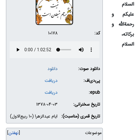
السلام
علیکم و
رحمة‌الله و
کد:
10178
برکاته،
السلام
دانلود صوت:
دانلود
پی‌دی‌اف:
دریافت
epub:
دریافت
تاریخ سخنرانی:
1378-04-03
تاریخ قمری (مناسبت):
ایام عیدالزهرا (10 ربیع‌الاول)
موضوعات
نهفتن