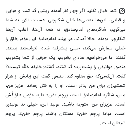
شما خیال نکنید اگر چهار نفر آمدند ریشی گذاشت و عبایی
و قبایی، این‌ها بعضی‌هایشان شکارچی هستند، الان به شما
می‌گویم، شاگردهای امام‌صادق، نه همه آن‌ها، اغلب آن‌ها
شکارچی بودند. حالا آمدند، می‌بینند امام‌صادق این مؤمن‌طاق را
خیلی سفارش می‌کند، خیلی پیشرفته شده، نتوانستند ببینند.
گفتند: ما می‌خواهیم عده‌ای بشویم، یک حرفی از شما بشنویم،
منصور دوانیقی را پشت‌پرده گذاشتند، گفتند: خلیفه حَقّه کیست؟
گفت: آن‌کسی‌که حق معلوم کند. منصور گفت این زبانش از هزار
شمشیرزن برای من بدتر است، او را به قتل رساند. عزیز من،
ببین، شاگرد امام‌صادق است، پرچم «مَن» دارد، مؤمن طاق‌کُش
است. عزیزان من. متوجه باشید. تولید این، خیلی بد تولیدی
است، مبادا پرچم «مَن» دستتان باشد، پرچم «مَن»، پرچم
شیطان است.