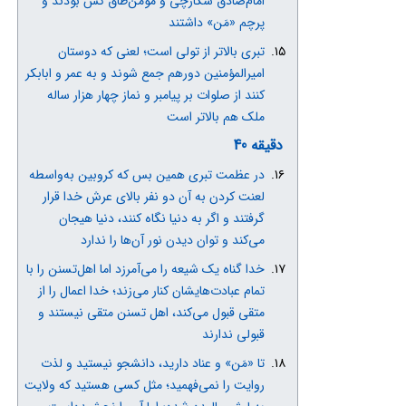
امام‌صادق شکارچی و مؤمن‌طاق کُش بودند و
پرچم «مَن» داشتند
تبری بالاتر از تولی است؛ لعنی که دوستان
امیرالمؤمنین دورهم جمع شوند و به عمر و ابابکر
کنند از صلوات بر پیامبر و نماز چهار هزار ساله
ملک هم بالاتر است
دقیقه 40
در عظمت تبری همین بس که کروبین به‌واسطه
لعنت کردن به آن دو نفر بالای عرش خدا قرار
گرفتند و اگر به دنیا نگاه کنند، دنیا هیجان
می‌کند و توان دیدن نور آن‌ها را ندارد
خدا گناه یک شیعه را می‌آمرزد اما اهل‌تسنن را با
تمام عبادت‌هایشان کنار می‌زند؛ خدا اعمال را از
متقی قبول می‌کند، اهل تسنن متقی نیستند و
قبولی ندارند
تا «مَن» و عناد دارید، دانشجو نیستید و لذت
روایت را نمی‌فهمید؛ مثل کسی هستید که ولایت