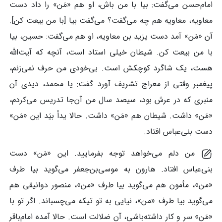
امام‌حسن می‌گفت: بیا با من باش، او هم «مَن» را داد دست
معاویه، معاویه هم چه می‌گفت؟ می‌گفت بیا [با من بیعت کن].
آن «مَن» آمد دست یزید بن معاویه، او هم می‌گفت: حسین، بیا
با من بیعت کن. شیطان خیلی استاد است، آنچه که آیت‌الله
هست، یک شاگرد کوچکش است. بی‌خودی من حرف نمی‌زنم،
پیغمبر وقتی از معراج تشریف آورد گفت: یا محمد، دیدی آن
منبری که در عرش بود، سیصد سال من آن‌جا تدریس می‌کردم،
«مَن» داشت. شیطان هم «مَن» داشت. حالا یداً بیَد این «مَن»
دست بنی‌عباس افتاد.
من دلم می‌خواهد توجه بفرمایید. این «مَن» دست
بنی‌عباس افتاد. هارون به موسی‌بن‌جعفر می‌گوید بیا طرف
«من»، مأمون هم می‌گوید بیا طرف «من»، منصور دوانیقی هم
می‌گوید بیا طرف «من»، نیایی به تو تیکه می‌چسباند. اگر تو با
«مَن» سر و کار داشته‌باشی، آن ضلالت است. حالا آمده امام‌باقر