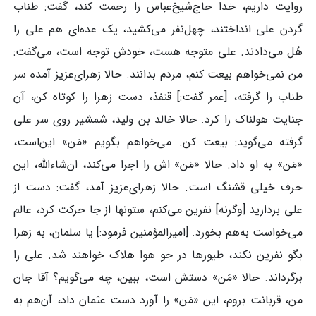
روایت داریم، خدا حاج‌شیخ‌عباس را رحمت کند، گفت: طناب
گردن علی انداختند، چهل‌نفر می‌کشید، یک عده‌ای هم علی را
هُل می‌دادند. علی متوجه هست، خودش توجه است، می‌گفت:
من نمی‌خواهم بیعت کنم، مردم بدانند. حالا زهرای‌عزیز آمده سر
طناب را گرفته، [عمر گفت:] قنفذ، دست زهرا را کوتاه کن، آن
جنایت هولناک را کرد. حالا خالد بن ولید، شمشیر روی سر علی
گرفته می‌گوید: بیعت کن. می‌خواهم بگویم «مَن» این‌است،
«مَن» به او داد. حالا «مَن» اش را اجرا می‌کند، ان‌شاءالله، این
حرف خیلی قشنگ است. حالا زهرای‌عزیز آمد، گفت: دست از
علی بردارید [وگرنه] نفرین می‌کنم، ستونها از جا حرکت کرد، عالم
می‌خواست به‌هم بخورد. [امیرالمؤمنین فرمود:] یا سلمان، به زهرا
بگو نفرین نکند، طیورها در جو هوا هلاک خواهند شد. علی را
برگرداند. حالا «مَن» دستش است، ببین، چه می‌گویم؟ آقا جان
من، قربانت بروم، این «مَن» را آورد دست عثمان داد، آن‌هم به