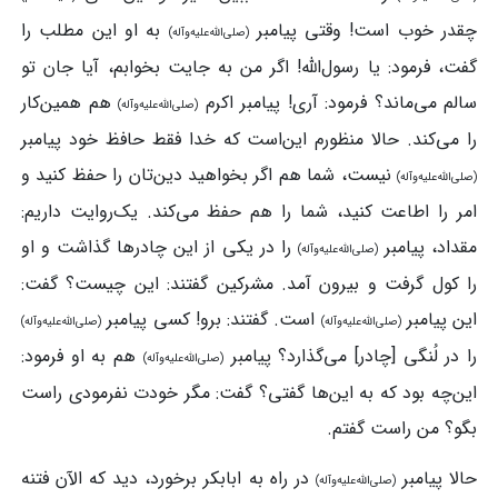
چقدر خوب است! وقتی پیامبر
به او این مطلب را
(صلی‌الله‌علیه‌وآله)
گفت، فرمود: یا رسول‌الله! اگر من به جایت بخوابم، آیا جان تو
سالم می‌ماند؟ فرمود: آری! پیامبر اکرم
هم همین‌کار
(صلی‌الله‌علیه‌وآله)
را می‌کند. حالا منظورم این‌است که خدا فقط حافظ خود پیامبر
نیست، شما هم اگر بخواهید دین‌تان را حفظ کنید و
(صلی‌الله‌علیه‌وآله)
امر را اطاعت کنید، شما را هم حفظ می‌کند. یک‌روایت داریم:
مقداد، پیامبر
را در یکی از این چادرها گذاشت و او
(صلی‌الله‌علیه‌وآله)
را کول گرفت و بیرون آمد. مشرکین گفتند: این چیست؟ گفت:
این پیامبر
است. گفتند: برو! کسی پیامبر
(صلی‌الله‌علیه‌وآله)
(صلی‌الله‌علیه‌وآله)
را در لُنگی [چادر] می‌گذارد؟ پیامبر
هم به او فرمود:
(صلی‌الله‌علیه‌وآله)
این‌چه بود که به این‌ها گفتی؟ گفت: مگر خودت نفرمودی راست
بگو؟ من راست گفتم.
حالا پیامبر
در راه به ابابکر برخورد، دید که الآن فتنه
(صلی‌الله‌علیه‌وآله)