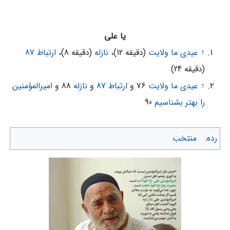
یا علی
↑
عیدی ما ولایت
(دقیقه 12)،
نازله
(دقیقه 8)،
ارتباط 87
(دقیقه 24)
↑
عیدی ما ولایت
76 و
ارتباط 87
و
نازله
88 و
امیرالمؤمنین
را بهتر بشناسیم
90
رده
:
منتخب