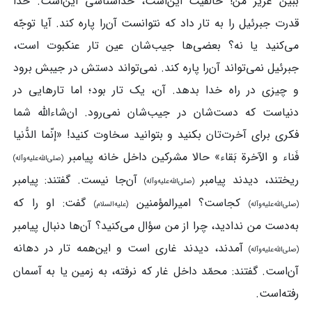
ببین عزیز من! خالقیّت این‌است، خداشناسی این‌است. خدا
قدرت جبرئیل را به تار داد که نتوانست آن‌را پاره کند. آیا توجّه
می‌کنید یا نه؟ بعضی‌ها جیب‌شان عین تار عنکبوت است،
جبرئیل نمی‌تواند آن‌را پاره کند. نمی‌تواند دستش در جیبش برود
و چیزی در راه خدا بدهد. آن، یک تار بود؛ اما تارهایی در
دنیاست که دست‌شان در جیب‌شان نمی‌رود. ان‌شاءالله شما
فکری برای آخرت‌تان بکنید و بتوانید سخاوت کنید! «إنّما الدُّنیا
فَناء و الآخرة بَقاء» حالا مشرکین داخل خانه پیامبر
(صلی‌الله‌علیه‌وآله)
ریختند، دیدند پیامبر
آن‌جا نیست. گفتند: پیامبر
(صلی‌الله‌علیه‌وآله)
کجاست؟ امیرالمؤمنین
گفت: او را که
(صلی‌الله‌علیه‌وآله)
(علیه‌السلام)
به‌دست من ندادید، چرا از من سؤال می‌کنید؟ آن‌ها دنبال پیامبر
آمدند، دیدند غاری است و این‌همه تار در دهانه
(صلی‌الله‌علیه‌وآله)
آن‌است. گفتند: محمّد داخل غار که نرفته، به زمین یا به آسمان
رفته‌است.