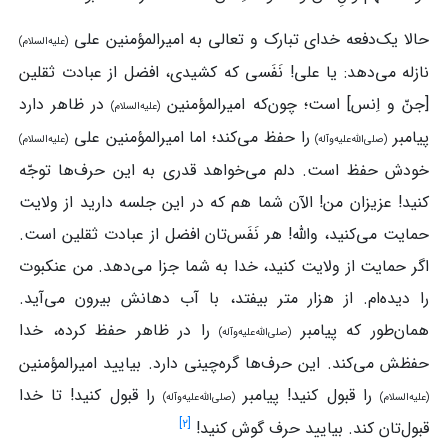
حالا یک‌دفعه خدای تبارک و تعالی به امیرالمؤمنین علی
(علیه‌السلام)
نازله می‌دهد: یا علی! نَفَسی که کشیدی، افضل از عبادت ثقلین
[جنّ و اِنس] است؛ چون‌که امیرالمؤمنین
در ظاهر دارد
(علیه‌السلام)
پیامبر
را حفظ می‌کند؛ اما امیرالمؤمنین علی
(صلی‌الله‌علیه‌وآله)
(علیه‌السلام)
خودش حفظ است. دلم می‌خواهد قدری به این حرف‌ها توجّه
کنید! عزیزان من! الآن شما هم که در این جلسه دارید از ولایت
حمایت می‌کنید، والله! هر نَفَس‌تان افضل از عبادت ثقلین است.
اگر حمایت از ولایت کنید، خدا به شما جزا می‌دهد. من عنکبوت
را دیده‌ام. از هزار متر بیفتد، با آب دهانش بیرون می‌آید.
همان‌طور که پیامبر
را در ظاهر حفظ کرده، خدا
(صلی‌الله‌علیه‌وآله)
حفظش می‌کند. این حرف‌ها گره‌چینی دارد. بیایید امیرالمؤمنین
را قبول کنید! پیامبر
را قبول کنید! تا خدا
(علیه‌السلام)
(صلی‌الله‌علیه‌وآله)
]
۲
[
قبول‌تان کند. بیایید حرف گوش کنید!