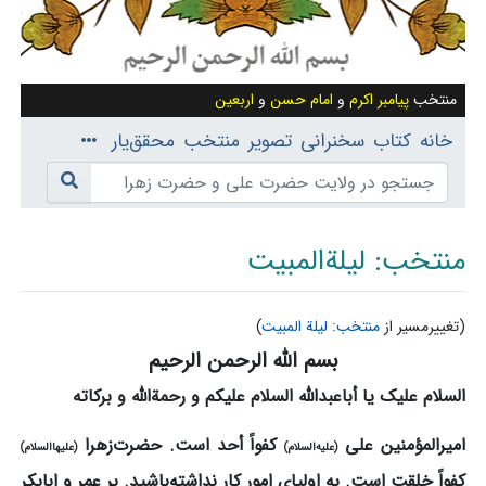
منتخب
پیامبر اکرم
و
امام حسن
و
اربعین
خانه
کتاب
سخنرانی
تصویر
منتخب
محقق‌یار
منتخب: لیلة‌المبیت
(تغییرمسیر از
منتخب: لیلة المبیت
)
بسم الله الرحمن الرحیم
پرش به:
ناوبری
،
جستجو
السلام علیک یا أباعبدالله السلام علیکم و رحمةالله و برکاته
امیرالمؤمنین علی
کفواً أحد است. حضرت‌زهرا
(علیه‌السلام)
(علیهاالسلام)
کفواً خلقت است. به اولیای امور کار نداشته‌باشید. بر عمر و ابابکر