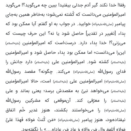
رفقا! خدا نکند گیر آدم جدلی بیفتید! ببین چه می‌گوید؟! می‌گوید
امیرالمؤمنین می‌دانست که کُشته نمی‌شود؛ به‌خاطر همین به‌جای
پیامبر
خوابید. در جواب به او گفتم: آیا ممکن بود که
(صلی‌الله‌علیه‌وآله)
بِداء [تغییر در تقدیر] حاصل شود یا نه؟ این حرف چیست که
می‌زنی؟! خدا بِداء دارد. درست‌است که امیرالمؤمنین
(علیه‌السلام)
این‌را می‌دانست؛ اما ممکن بود بِداء حاصل شود و امیرالمؤمنین
کشته شود. امیرالمؤمنین علی
دارد جانش را
(علیه‌السلام)
(علیه‌السلام)
فدای رسول‌الله
می‌کند. چگونه؟ مقصد رسول‌الله
(صلی‌الله‌علیه‌وآله)
امیرالمؤمنین علی
است، حالا امیرالمؤمنین
(صلی‌الله‌علیه‌وآله)
(علیه‌السلام)
می‌خواهد نبیّ به مقصدش برسد؛ یعنی بماند و علی
(علیه‌السلام)
را معرّفی کند. آن‌موقعی که مشرکین رسول‌الله
(علیه‌السلام)
را می‌خواستند بکشند، هنوز غدیر خُم اتفاق
(صلی‌الله‌علیه‌وآله)
نیفتاده‌بود، هنوز پیامبر
«مَن کُنتُ مَولاه فَهذا عَلیٌ
(صلی‌الله‌علیه‌وآله)
مَولاه اَللهمَ والِ مَن والاه وَ عادِ مَن عاداه....» را نگفته‌بود.