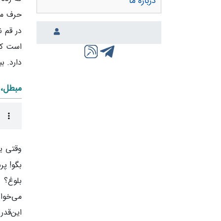
درباره ما
حرف ما 
در قم ن
است که 
دارد. ب
مبطل، 
وقتی یح
بگو! پر
بلوغ؟ 
می‌خواس
این‌قدر