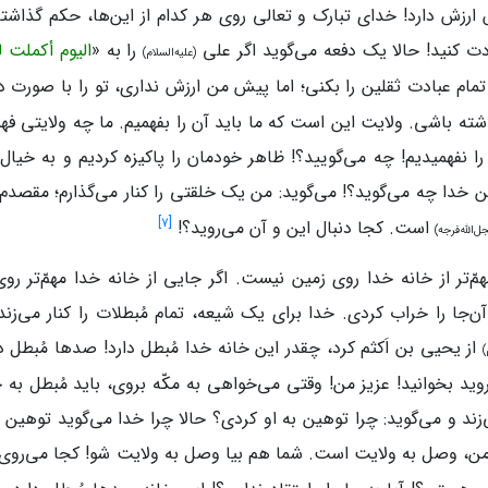
ارزش دارد! خدای تبارک و تعالی روی هر کدام از این‌ها، حکم گذاشته
دت کنید! حالا یک‌ دفعه می‌گوید اگر علی
را به «
الیوم أکملت 
(علیه‌السلام)
مام عبادت ثقلین را بکنی؛ اما پیش من ارزش نداری، تو را با صورت در 
شته‌ باشی. ولایت این‌ است که ما باید آن‌ را بفهمیم. ما چه ولایتی فه
 را نفهمیدیم! چه می‌گویید؟! ظاهر خودمان را پاکیزه کردیم و به خیال
ن خدا چه می‌گوید؟! می‌گوید: من یک خلقتی را کنار می‌گذارم؛ مقصد
]
۷
[
است. کجا دنبال این و آن می‌روید؟!
ل‌الله‌فرجه)
مهمّ‌تر از خانه‌ خدا روی زمین نیست. اگر جایی از خانه‌ خدا مهمّ‌تر
ن‌جا را خراب کردی. خدا برای یک شیعه، تمام مُبطلات را کنار می‌زند، 
از یحیی‌ بن‌ اَکثم کرد، چقدر این خانه‌ خدا مُبطل دارد! صدها مُبطل 
)
روید بخوانید! عزیز من! وقتی می‌خواهی به مکّه بروی، باید مُبطل به‌ 
‌زند و می‌گوید: چرا توهین به او کردی؟ حالا چرا خدا می‌گوید توهی
من، وصل به ولایت است. شما هم بیا وصل به ولایت شو! کجا می‌روی