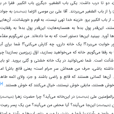
، دو تا درب داشت: یکی باب‌ الصّغیر، دیگری باب‌ الکبیر. فقرا در با
)
را از باب‌ الصّغیر می‌بردند. آقا علی‌ بن‌ موسی‌ الرّضا
به جواد 
)
(علیه‌السلام)
، از باب‌ الکبیر برو. خزینه خدا تهی نیست، به قوم و خویشانت، آن‌های
ند، این‌قدر پول بده! به همسایه‌هایت این‌قدر پول بده! به رفقایت 
 آورد. ببینید این‌ها دستور است که به ما داده‌اند. من نمی‌گویم مقدّ
ر خوابت می‌برد؟! یک خانه داری، چه‌ کارش می‌کنی؟! شما برای آبر
به رفقا می‌گویم: خانه که می‌خواهید بسازید، اوّل زیرزمین بسازید! چرا
أنت است. شما نمی‌توانید در یک‌ خانه خشتی و گِلی بروید. تو بای
داشته‌ باشی، حرف من همه‌اش سرِ حرام است؛ یعنی قانع باش! امر
 آن‌ها کسانی هستند که قانع و راضی باشند و جزء وِلای ائمه‌ طا
]
۳
[
 خوش هستند، مابقی خوش نیستند، خیال می‌کنند که خوش هستند.
رالمؤمنین علی
در این‌خانه می‌آید؟ چرا حضرت‌ زهرا
م
(علیه‌السلام)
(علیهاالسلام)
ن
این‌جا می‌آیند؟ آیا محض من می‌آیند؟ من یک پسر رعیت
(علیهم‌السلام)
می‌شود می‌آیند؛ یا شما می‌زنید، یا من می‌زنم، این‌ها می‌آیند و است