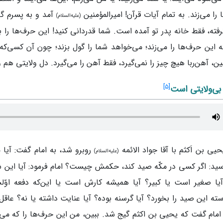
را می‌زند. به تمام آیات قرآن! امیرالمؤمنین
آمد و به پسرم گف
(علیه‌السلام)
رفته، فقط خانه پدر تو آمده‌ است. شما قدردانی کنید! این حرف‌ها را ب
این حرف‌ها را می‌زند؛ می‌خواهد شما را گول بزند؛ چون آن کسی‌که 
بین، آهن‌ربا هیچ‌ چیز را نمی‌گیرد، فقط آهن را می‌گیرد. دل ولایتی هم 
]
۵
[
بی‌ولایتی‌ است
یی‌ بن‌ اَکثم با آقا جواد الائمه
روبرو شد، به امام گفت: آیا 
(علیه‌السلام)
سید: اگر کسی در مکّه صید کند، حکمش چیست؟ امام فرمود: آیا این‌ ش
آیا صغیر است یا کبیر؟ آیا همیشه کارش است یا این‌که دفعه اوّل
ته این صید را بخورد؟ آیا گرسنه بوده؟ آیا عنایت داشته یا نه؟ عاقل 
 امام گفت که یحیی‌ بن‌ اکثم گیج شد. ببین، من این حرف‌ها را که می‌