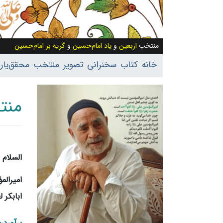
منتخب
اربعین
و
یاد امام‌حسین
و
گریه بر امام‌حسین
خانه
کتاب
سخنرانی
تصویر
منتخب
محقق‌یار
منت
پرش به:
السلام ع
امیرال
ابابکر 