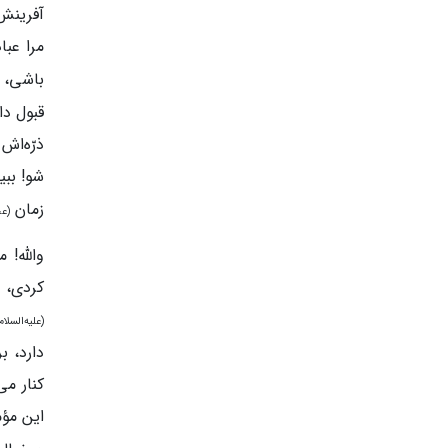
آفرینش 
مرا عبا
باشی، ت
قبول دا
ذرّه‌اش
شو! ببی
زمان
(عج
والله! 
کردی، آ
(علیه‌السلام
دارد، ب
کنار می
این مؤ