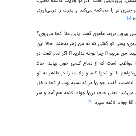
مُبطل، بی‌ولایتی است. اگر تو ولایت داشته‌ باشی،
ر چیزی تو را محاکمه می‌کند و پدرت را درمی‌آورد.
]
۸
[
؟!
لس بیرون برود، مأمون گفت: یابن‌ عمّ! کجا می‌روی؟
دی؛ یعنی تو گفتی که به‌ من زهر بدهند. حالا این
ند! من غریبم؟! چرا توجّه ندارید؟! اگر امام گفت در
دا مواظب است که از دماغ کسی خون نیاید. حالا
خواهم با تو نجوا کنم و ولایت را در ظاهر به تو
اباصلت گفت: جوان! در که بسته‌ بود، از کجا داخل
د می‌کند؛ یعنی حرف نزن! جواد الائمه هم آمد و سر
]
۹
[
آقا جواد الائمه سپرد.