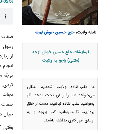
برآوردن
نابغه ولایت؛
حاج حسین خوش لهجه
صفات‌ 
رسول‌ ا
فرمایشات حاج حسین خوش لهجه
از زیار
(متقی) راجع به ولایت
انجام د
توجّه م
کردی. ز
ما عقب‌افتاده ولایت شده‌ایم. متقی
نجات د
می‌خواهد شما را از آن نجات بدهد. اگر
بخواهید عقب‌افتاده نباشید، دست از خلق
صفات بب
بردارید، تا می‌توانید کنار بروید و به
خیال د
اولیای امور کاری نداشته باشید.
وقتی آق