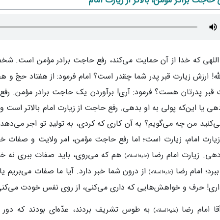
 حاجت برادر مؤمن، بالاتر از زیارت امام
اللهی که خدا از آن حمایت می‌کند، رفع حاجت برادر مؤمن است. ش
لله! ارزش زیارت قبر پدر شما چقدر است؟ امام فرمود: از هفتاد حجّ و هف
ت قبر پدرتان هست؟ فرمود: آری! برآوردن یک حاجت برادر مؤمن. رفع
هی یا این‌که پولی به او بدهی. رفع حاجت از زیارت امام بالاتر است و 
ی‌کنید من چه می‌گویم؟ به آن کاری که کردی، به تولیدِ تو اجر می‌دهد.
یارت امام، زیارت است؛ اما رفع حاجت مؤمن، امر ولایت و صفات خدا
هی. زیارت امام‌ رضا
هم که می‌روی، باید صفات ببری نه خ
(علیه‌السلام)
رد؛ امام‌ رضا
از درون شما خبر دارد. آیا ما صفات می‌بریم ی
(علیه‌السلام)
اری! حرف و خواهش‌هایی که داری می‌کنی، از روی نفس خودت می‌کن
ا امام‌ رضا
به طوس تشریف بردند، عدّه‌ای بودند که دور ج
(علیه‌السلام)