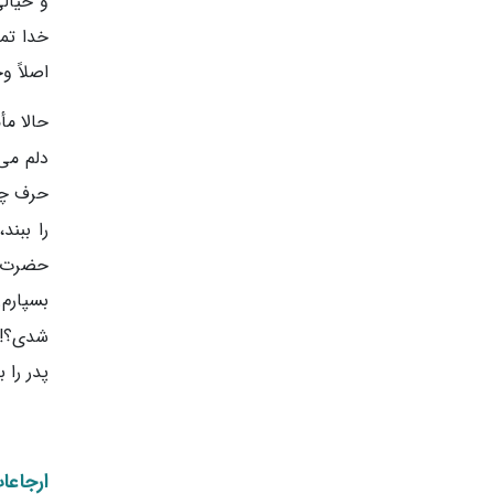
و خیالی
خدا تما
اصلاً و
حالا مأ
دلم می‌
حرف چی
را ببن
حضرت به
بسپارم. 
شدی؟! ا
پدر را 
ارجاعا