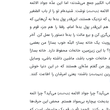
ب‌ الکبیر جمع می‌شدند؛ اما این عدّه جواد الائمه
الائمه
نوشت: شنیده‌ام تو را از باب‌ الصّغیر
(علیه‌السلام)
ی که نزدیک هستند، این‌قدر پول بده! به آن‌هایی که
هم این‌قدر پول بده! امام، رفقا را هم جزء قوم و
س‌گری کن و برو مالت را بده! دستور را عمل کن. آخر
ویت یک‌ خانه بساز؛ البتّه خوب بساز! من بعضی‌
؟ با این زیرزمین، خانه‌ات محفوظ دارد. خانه بساز!
د خانه‌ات خوب باشد، ماشین داشته‌ باشی، وسایل
وز من گفتم عدّه‌ای هستند که در این دنیا خوش
هرین
باشند؛ یعنی امرشان را اطاعت کنند.
(علیهم‌السلام)
ی‌آید؟ چرا جواد الائمه
می‌آید؟ چرا ائمه‌
(علیه‌السلام)
 بدبخت بیچاره بی‌سواد هستم. محض این حرف‌ها
قبال می‌کنند. الحمد لله در قم یک جلسه‌ای است که