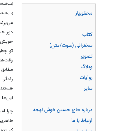
(علیه‌السلام
محقق‌یار
(علیه‌السلام
می‌برند
دور هست
کتاب
خویش‌ها
سخنرانی (صوت/متن)
تو چطو
تصویر
وقت‌ها 
وبلاگ
مطابق ش
روایات
زندگی 
هستند.
سایر
این‌ها
درباره حاج حسین خوش لهجه
چرا امی
ارتباط با ما
طاهری
که زده 