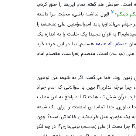
‌ است. خودش هم گفته: تمام این‌ها را خلق کردم،
]
۶
[
لکم دینکم
»
قبول نداشته‌ باشی، محبّت مرا داشته‌
جهنّم می‌اندازم؛ باید امیرالمؤمنین علی
را
(علیه‌السلام)
میده‌ایم؟! به‌ قرآن مجید! یک خلقت را به اندازه یک
‌مان
«سلام‌ الله‌ علیه»
هستیم. بیا در این حرف خُرد
م علی
است، مقصدم زهراست، مقصدم امام‌
(علیه‌السلام)
 روی زمین بود، خدا می‌گفت: اگر به شیعه من توهین
چرا توجّه نداری؟! ببین با سؤالاتی که امام‌ جواد
دارد. قرآن شش‌ تا، هفت‌ تا آیه راجع‌ به این مطلب
جا نیاوری. خدا تمام این مُبطلات را برای یک شیعه
ن به یک مؤمن، مثل خراب‌کردنِ خانه‌اش است؟ چون
؟! چرا دست از علی
برمی‌داری؟! در چه فکر
(علیه‌السلام)