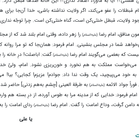
 هستی؟! آیا به ماوراء اعتقاد نداری؟! این‌ خانه صدها مُبطل دارد. 
م مُبطلات را عفو می‌کند، اگر ولایت نداشته‌ باشی، خدا آن‌جا برای ه
جود ولایت، مُبطل خنثی‌کن است، گناه خنثی‌کن است. چرا توجّه نداری
مون منافق، امام‌ رضا
را زهر داده، وقتی امام بلند شد که از مج
(علیه‌السلام)
خواهد شما در مجلس بنشینی. امام فرمود: همان‌جا که تو مرا روانه کر
ست که بعضی می‌گویند امام‌ رضا
گفت: اباصلت! درِ خانه را بب
(علیه‌السلام)
د، می‌خواست مملکت به‌ هم نخورد و خون‌ریزی نشود. امام، ولیّ خ
 خود می‌پیچید، یک‌ وقت ندا داد: جوادم! عزیزم! کجایی؟ بیا! می‌
فوراً جواد الائمه
به طرفة‌ العینی [چشم به‌هم زدنی] حاضر شد. 
(علیه‌السلام)
مام فرمود: خدایی که از مدینه مرا به طوس آورده، از درِ بسته هم وار
به دامن گرفت، وداع امامت را گفت. امام‌ رضا
ردای امامت را به 
(علیه‌السلام)
یا علی
ت