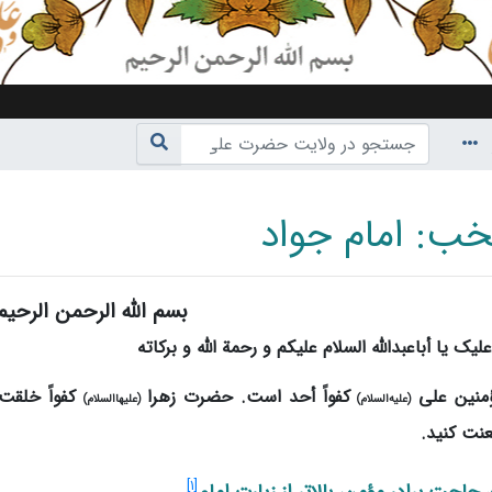
خب: امام جواد
بسم الله الرحمن الرحیم
ناوبری
،
جستجو
لیک یا أباعبدالله السلام علیکم و رحمة‌ الله و برکاته
مؤمنین علی
کفواً أحد است. حضرت‌ زهرا
کفواً خلقت 
(علیه‌السلام)
(علیهاالسلام)
لعنت کنید.
]
۱
[