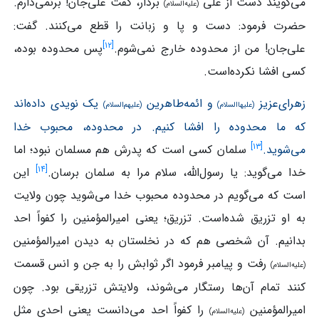
می‌گویند دست از علی
بردار، گفت علی‌جان! برنمی‌دارم.
(علیه‌السلام)
حضرت فرمود: دست و پا و زبانت را قطع می‌کنند. گفت:
]
۱۲
[
علی‌جان! من از محدوده خارج نمی‌شوم.
پس محدوده بوده،
کسی افشا نکرده‌است.
زهرای‌عزیز
و ائمه‌طاهرین
یک نویدی داده‌اند
(علیهاالسلام)
(علیهم‌السلام)
که ما محدوده را افشا کنیم. در محدوده، محبوب خدا
]
۱۳
[
می‌شوید.
سلمان کسی است که پدرش هم مسلمان نبود؛ اما
]
۱۴
[
خدا می‌گوید: یا رسول‌الله، سلام مرا به سلمان برسان.
این
است که می‌گویم در محدوده محبوب خدا می‌شوید چون ولایت
به او تزریق شده‌است. تزریق؛ یعنی امیرالمؤمنین را کفواً احد
بدانیم. آن شخصی هم که در نخلستان به دیدن امیرالمؤمنین
رفت و پیامبر فرمود اگر ثوابش را به جن و انس قسمت
(علیه‌السلام)
کنند تمام آن‌ها رستگار می‌شوند، ولایتش تزریقی بود. چون
امیرالمؤمنین
را کفواً احد می‌دانست یعنی احدی مثل
(علیه‌السلام)