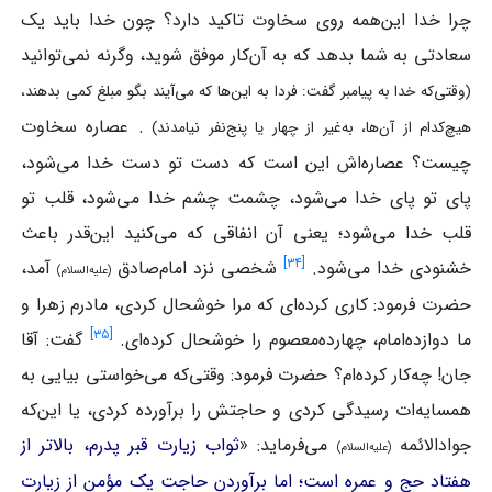
چرا خدا این‌همه روی سخاوت تاکید دارد؟ چون خدا باید یک
سعادتی به شما بدهد که به آن‌کار موفق شوید، وگرنه نمی‌توانید
(وقتی‌که خدا به پیامبر گفت: فردا به این‌ها که می‌آیند بگو مبلغ کمی بدهند،
. عصاره سخاوت
هیچ‌کدام از آن‌ها، به‌غیر از چهار یا پنج‌نفر نیامدند)
چیست؟ عصاره‌اش این است که دست تو دست خدا می‌شود،
پای تو پای خدا می‌شود، چشمت چشم خدا می‌شود، قلب تو
قلب خدا می‌شود؛ یعنی آن انفاقی که می‌کنید این‌قدر باعث
]
۳۴
[
خشنودی خدا می‌شود.
شخصی نزد امام‌صادق
آمد،
(علیه‌السلام)
حضرت فرمود: کاری کرده‌ای که مرا خوشحال کردی، مادرم زهرا و
]
۳۵
[
ما دوازده‌امام، چهارده‌معصوم را خوشحال کرده‌ای.
گفت: آقا
جان! چه‌کار کرده‌ام؟ حضرت فرمود: وقتی‌که می‌خواستی بیایی به
همسایه‌ات رسیدگی کردی و حاجتش را برآورده کردی، یا این‌که
جوادالائمه
می‌فرماید: «
ثواب زیارت قبر پدرم، بالاتر از
(علیه‌السلام)
هفتاد حج و عمره است؛ اما برآوردن حاجت یک مؤمن از زیارت