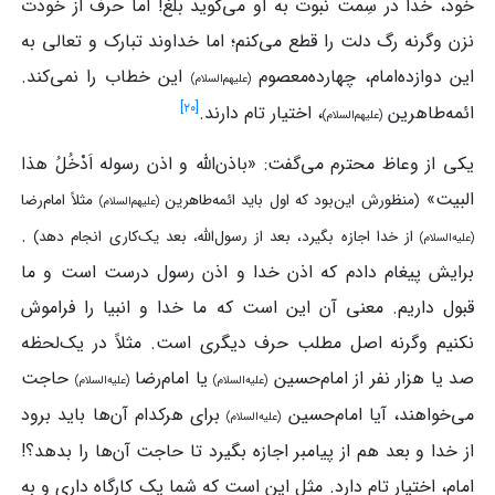
خود، خدا در سِمت نبوت به او می‌گوید بلّغ! اما حرف از خودت
نزن وگرنه رگ دلت را قطع می‌کنم؛ اما خداوند تبارک و تعالی به
این دوازده‌امام، چهارده‌معصوم
این خطاب را نمی‌کند.
(علیهم‌السلام)
]
۲۰
[
ائمه‌طاهرین
، اختیار تام دارند.
(علیهم‌السلام)
یکی از وعاظ محترم می‌گفت: «باذن‌الله و اذن رسوله اَدْخُلُ هذا
البیت»
(منظورش این‌بود که اول باید ائمه‌طاهرین
مثلاً امام‌رضا
(علیهم‌السلام)
.
از خدا اجازه بگیرد، بعد از رسول‌الله، بعد یک‌کاری انجام دهد)
(علیه‌السلام)
برایش پیغام دادم که اذن خدا و اذن رسول درست است و ما
قبول داریم. معنی آن این است که ما خدا و انبیا را فراموش
نکنیم وگرنه اصل مطلب حرف دیگری است. مثلاً در یک‌لحظه
صد یا هزار نفر از امام‌حسین
یا امام‌رضا
حاجت
(علیه‌السلام)
(علیه‌السلام)
می‌خواهند، آیا امام‌حسین
برای هرکدام آن‌ها باید برود
(علیه‌السلام)
از خدا و بعد هم از پیامبر اجازه بگیرد تا حاجت آن‌ها را بدهد؟!
امام، اختیار تام دارد. مثل این است که شما یک کارگاه داری و به