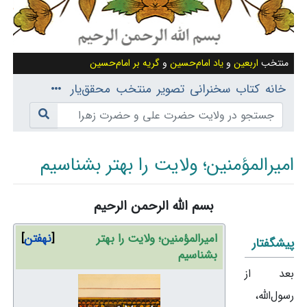
منتخب
اربعین
و
یاد امام‌حسین
و
گریه بر امام‌حسین
خانه
کتاب
سخنرانی
تصویر
منتخب
محقق‌یار
امیرالمؤمنین؛ ولایت را بهتر بشناسیم
بسم الله الرحمن الرحیم
پرش به:
ناوبری
،
جستجو
امیرالمؤمنین؛ ولایت را بهتر
نهفتن
پیشگفتار
بشناسیم
بعد از
رسول‌الله،