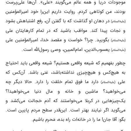
موجودات دریا و همه عالم می‌گویند «علی». آن‌ها علی‌پرست
بودند، من کوتاهی کردم. روایت داریم این‌را خود امیرالمؤمنین
در دهان او گذاشت که با گفتن آن، رفع اشتباهش بشود
(علیه‌السلام)
و نجات پیدا کند. مواظب باشید که در تمام کارهایتان علی
بگویید. چرا؟ خواست و مقصد خدا، امیرالمؤمنین علی
(علیه‌السلام)
یعسوب‌الدین، امام‌المبین، وصی رسول‌الله است.
(علیه‌السلام)
چطور بفهمیم که شیعه واقعی هستیم؟ شیعه واقعی باید احتیاج
به هیچ‌کس و هیچ‌چیزی نداشته‌باشد، غنی باشد. آن‌کس که
علی
دارد ما فوق تمام خلقت را دارد. حالا دیگر چه
(علیه‌السلام)
می‌خواهید؟ ماشین و خانه و مال دنیا می‌خواهید!؟
یک‌چیزهایی در کربلا می‌خواستند که آدم خجالت می‌کشد و
می‌گوید اگر نیایند بهتر است. این‌قدر سطح مردم پایین است.
بگو: آقا جان! ما را در خانه‌ات راه بده، مَحرم باشیم.