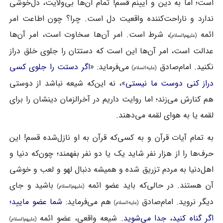
است؛ اما به دین و آیینم قسم! تمام آن‌ها بی‌ولایت، دل‌خوشی
ندارد و ناراحت‌کننده واقعیت دل است. چرا؟ چون اطاعت امر
ائمه
، شرط است. امر آن‌ها سخاوت است، امر آن‌ها
(علیهم‌السلام)
عدالت است، امر آن‌ها این است که دستتان را جلوی خلق دراز
نکنید. امام‌صادق
می‌فرماید: «
اگر دستت را جلوی کسی
(علیه‌السلام)
دراز کنی دوست ما نیستی
»، نه این‌که شیعه نباشد از دوستی
هم کنارش می‌زند؛ اما روایت داریم در آخرالزمان دینشان را برای
لقمه یا به هوای لقمه می‌دهند.
به تمام آیات قرآن و به کسی‌که قرآن به او نازل‌شده قسم! این
حرف‌ها را از هزار نفر شاید یک یا دو نفر بفهمند؛ چون‌که دنیا و
اهل‌دنیا به مردم تزریق شده و همیشه دنبال لهو و لعب و خوشی
آن هستند. در حالی‌که باید عضو ائمه
باشید و جای
(علیهم‌السلام)
دیگر نروید. امام‌صادق
هم می‌فرماید:
شما عضو مایید؛
(علیه‌السلام)
اگر گناه کنید، جدا می‌شوید.
شیعه واقعی، عضو ائمه
(علیهم‌السلام)