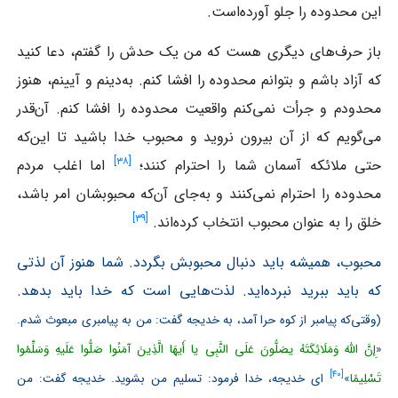
این محدوده را جلو آورده‌است.
باز حرف‌های دیگری هست که من یک حدش را گفتم، دعا کنید
که آزاد باشم و بتوانم محدوده را افشا کنم. به‌دینم و آیینم، هنوز
محدودم و جرأت نمی‌کنم واقعیت محدوده را افشا کنم. آن‌قدر
می‌گویم که از آن بیرون نروید و محبوب خدا باشید تا این‌که
]
۳۸
[
حتی ملائکه آسمان شما را احترام کنند؛
اما اغلب مردم
محدوده را احترام نمی‌کنند و به‌جای آن‌که محبوبشان امر باشد،
]
۳۹
[
خلق را به عنوان محبوب انتخاب کرده‌اند.
محبوب، همیشه باید دنبال محبوبش بگردد. شما هنوز آن لذتی
که باید ببرید نبرده‌اید. لذت‌هایی است که خدا باید بدهد.
(وقتی‌که پیامبر از کوه حرا آمد، به خدیجه گفت: من به پیامبری مبعوث شدم.
«
إِنَّ اللَّهَ وَمَلَائِکَتَهُ یصَلُّونَ عَلَی النَّبِی یا أَیهَا الَّذِینَ آمَنُوا صَلُّوا عَلَیهِ وَسَلِّمُوا
]
۴۰
[
تَسْلِیمًا
»
ای خدیجه، خدا فرمود: تسلیم من بشوید. خدیجه گفت: من