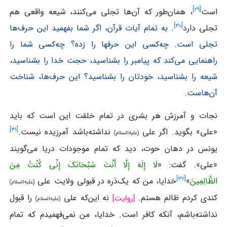
]
۲۹
[
است
، همان‌طور که آن‌ها تجلی می‌کنند، شیعه واقعی هم
]
۳۰
[
تجلی دارد
.
به تمام آیات قرآن، اگر شما بفهمید این حرف‌ها
تجلی است. چه‌کسی این حرفها را زده؟ چه‌کسی شما را
راهنمایی می‌کند که پیامبر را بشناسید، حجت خدا را بشناسید،
شیعه را بشناسید، خودتان را بشناسید؟ این حرف‌ها، شناخت
آن‌هاست.
نجات و آمرزش هر بشری در تمام خلقت این است که باید
]
۳۱
[
«علی» بگوید. اگر علی
نداشته‌باشد آمرزیده نیست.
(علیه‌السلام)
یونس در دهان حوت، دید که تمام موجودات دریا می‌گویند
«علی». گفت: «
لَا إِلَهَ إِلَّا أَنْتَ سُبْحَانَکَ إِنِّی کُنْتُ مِنَ
]
۳۲
[
الظَّالِمِینَ
»
خدایا، من که یک‌ذره در قبولی ولایت علی
(علیه‌السلام)
کندی کردم ظالم هستم.
نه این‌که علی
را قبول
(علیه‌السلام)
نداشته‌باشم، آنکه کافر است. خدایا، من نمی‌فهمیدم که تمام