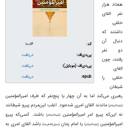
هفتاد هزار
نفر القای
خلقی
داشتند که
دنبال آن
کد:
10014
دو نفر
پی‌دی‌اف:
دریافت
رفتند، چون
پی‌دی‌اف (موبایل):
دریافت
القای
epub:
دریافت
خلقی را
شیطان
رهبری می‌کند اما به آن چهار یا پنج‌نفر که طرف امیرالمؤمنین
ماندند القای امری شده‌بود. اغلب این‌مردم پیرو شیطانند
(علیه‌السلام)
نه این‌که پیرو امرِ امیرالمؤمنین
باشند. کسی‌که پیرو
(علیه‌السلام)
امیرالمؤمنین
یا امام زمان
باشد القای امری به
(علیه‌السلام)
(عجل‌الله‌فرجه)