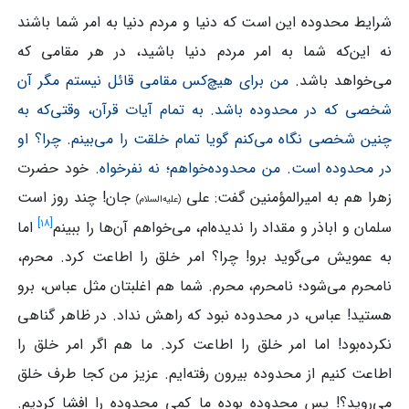
شرایط محدوده این است که دنیا و مردم دنیا به امر شما باشند
نه این‌که شما به امر مردم دنیا باشید، در هر مقامی که
می‌خواهد باشد.
من برای هیچ‌کس مقامی قائل نیستم مگر آن
شخصی که در محدوده باشد. به تمام آیات قرآن، وقتی‌که به
چنین شخصی نگاه می‌کنم گویا تمام خلقت را می‌بینم. چرا؟ او
در محدوده است. من محدوده‌خواهم؛ نه نفرخواه.
خود حضرت
زهرا هم به امیرالمؤمنین گفت: علی
جان! چند روز است
(علیه‌السلام)
]
۱۸
[
سلمان و اباذر و مقداد را ندیده‌ام، می‌خواهم آن‌ها را ببینم
اما
به عمویش می‌گوید برو! چرا؟ امر خلق را اطاعت کرد. محرم،
نامحرم می‌شود؛ نامحرم، محرم. شما هم اغلبتان مثل عباس، برو
هستید! عباس، در محدوده نبود که راهش نداد. در ظاهر گناهی
نکرده‌بود! اما امر خلق را اطاعت کرد. ما هم اگر امر خلق را
اطاعت کنیم از محدوده بیرون رفته‌ایم. عزیز من کجا طرف خلق
می‌روید؟! پس محدوده بوده ما کمی محدوده را افشا کردیم.