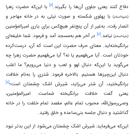
]
۶
[
دفاع کنند یعنی جلوی آن‌ها را بگیرند.
با این‌که حضرت زهرا
با پهلوی شکسته و صورت نیلی به در خانه مهاجر و
(علیهاالسلام)
انصار رفت، به‌غیر از آن پنج‌نفر هیچ‌کس برای یاری امیرالمؤمنین
]
۷
[
نیامد.
در آخر هم به‌مسجد آمد و فرمود: شما خلیفه‌ای
(علیه‌السلام)
برانگیخته‌اید. معنای حرف حضرت این است که آن، درست‌کرده
خودتان است. آیا می‌فهمیم یا نه؟ آیا می‌فهمیم حضرت زهرا چه
می‌گوید یا این‌که دنبال لهو و لعب و دنیا می‌رویم؟ ما اغلب
دنبال این‌چیزها هستیم. بالاخره فرمود: شتری را به‌نام خلافت
]
۸
[
برانگیختید، آن شتر می‌زاید، شیرش اشک چشمتان است؛
یعنی گفت خلافت برانگیخته شماست. امیرالمؤمنین،
وصی‌رسول‌الله، محبوب تمام عالم، مقصد تمام خلقت را در خانه
گذاشتید و دنبال جلسه بنی‌ساعده و خلق رفتید.
این‌که می‌فرماید: شیرش اشک چشمتان می‌شود از این بدتر نبود