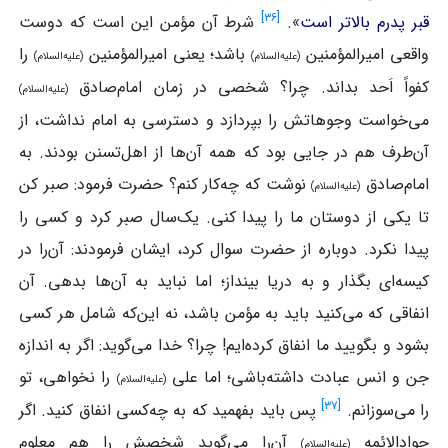
]
۳۶
[
قبر پدرم بالاتر است
».
شرط آن مؤمن این است که دوست
واقعی امیرالمؤمنین
باشد؛ یعنی امیرالمؤمنین
را
(علیه‌السلام)
(علیه‌السلام)
کفواً اَحد بداند. چرا؟ شخصی در زمان امام‌صادق
(علیه‌السلام)
می‌خواست وجوهاتش را بپردازد و دسترسی به امام نداشت، از
آن‌طرف هم در جایی بود که همه آن‌ها از اهل‌تسنن بودند. به
امام‌صادق
نوشت که چه‌کار کنم؟ حضرت فرمود: صبر کن
(علیه‌السلام)
تا یکی از دوستان ما را پیدا کنی. یک‌سال صبر کرد و کسی را
پیدا نکرد. دوباره از حضرت سوال کرد، ایشان فرمودند: آن‌را در
کیسه‌ای بگذار و به دریا بینداز؛ اما نباید به آن‌ها بدهی. آن
انفاقی که می‌کنید باید به مؤمن باشد، نه این‌که شامل هر کسی
بشود و بگویید ما انفاق کرده‌ایم! چرا؟ خدا می‌گوید: اگر به اندازه
جن و انس عبادت داشته‌باشی؛ اما علی
را نخواهی، تو
(علیه‌السلام)
]
۳۷
[
را می‌سوزانم.
پس باید بفهمید که به چه‌کسی انفاق کنید. اگر
جوادالائمه
آن‌را می‌گوید شخصش را هم معلوم
(علیه‌السلام)