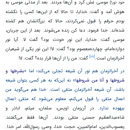
موسی غش کرد و آن‌ها مردند. بعد از مدتی موسی به
خود نور!)
هوش آمد و گفت: خدایا، تا حالا که از این‌ها کسی را نکشته
بودم حرفم را قبول نمی‌کردند، حالا که بزرگانشان هم کشته
شده‌اند. خدا فرمود: دعا کن زنده می‌شوند. بعد از این جریان،
موسی گفت: خدایا، این نور خودت بود؟ گفت لا. آیا نور
دوازده‌امام، چهارده‌معصوم بود؟ گفت: لا! این نور یکی از شیعیان
]
۲۷
[
آخرالزمان است.
گفت: من را از آن‌ها قرار بده؟ گفت: لا!
در آخرالزمان هم نور آن شیعه تجلی می‌کند؛ اما «
بشرطها و
شروطها و أنا من شروطها
» نه این‌که به هر کسی بتوان شیعه
باشد، آن شیعه آخرالزمان متقی است. خدا هم می‌گوید من
اعمال متقی را قبول می‌کنم، معلوم می‌شود که متقی اعمال
بیهوده ندارد.
در آن‌زمان اویس، سلمان، میثم، اباذر و
شاه‌عبدالعظیم حسنی متقی بودند. آن‌ها فقط می‌گفتند:
یعسوب‌الدین، امام‌المبین، حجت خدا، وصی رسول‌الله، امر خدا.