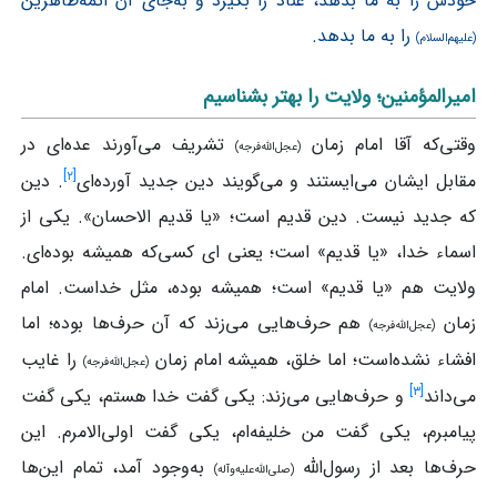
خودش را به ما بدهد، عناد را بگیرد و به‌جای آن ائمه‌طاهرین
را به ما بدهد.
(علیهم‌السلام)
امیرالمؤمنین؛ ولایت را بهتر بشناسیم
وقتی‌که آقا امام زمان
تشریف می‌آورند عده‌ای در
(عجل‌الله‌فرجه)
]
۲
[
مقابل ایشان می‌ایستند و می‌گویند دین جدید آورده‌ای
. دین
که جدید نیست. دین قدیم است؛ «یا قدیم الاحسان». یکی از
اسماء خدا، «یا قدیم» است؛ یعنی ای کسی‌که همیشه بوده‌ای.
ولایت هم «یا قدیم» است؛ همیشه بوده، مثل خداست. امام
زمان
هم حرف‌هایی می‌زند که آن حرف‌ها بوده؛ اما
(عجل‌الله‌فرجه)
افشاء نشده‌است؛ اما خلق، همیشه امام زمان
را غایب
(عجل‌الله‌فرجه)
]
۳
[
می‌داند
و حرف‌هایی می‌زند: یکی گفت خدا هستم، یکی گفت
پیامبرم، یکی گفت من خلیفه‌ام، یکی گفت اولی‌الامرم. این
حرف‌ها بعد از رسول‌الله
به‌وجود آمد، تمام این‌ها
(صلی‌الله‌علیه‌وآله)