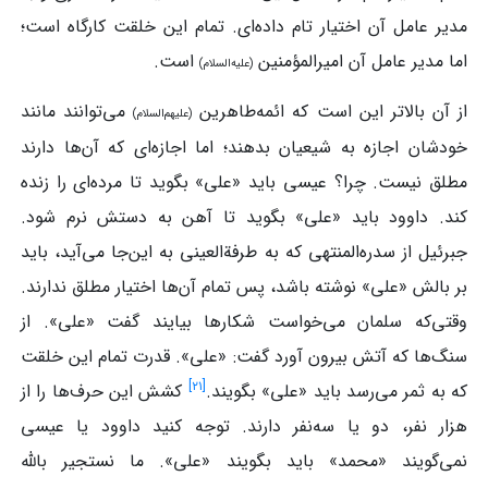
مدیر عامل آن اختیار تام داده‌ای. تمام این خلقت کارگاه است؛
اما مدیر عامل آن امیرالمؤمنین
است.
(علیه‌السلام)
از آن بالاتر این است که ائمه‌طاهرین
می‌توانند مانند
(علیهم‌السلام)
خودشان اجازه به شیعیان بدهند؛ اما اجازه‌ای که آن‌ها دارند
مطلق نیست. چرا؟ عیسی باید «علی» بگوید تا مرده‌ای را زنده
کند. داوود باید «علی» بگوید تا آهن به دستش نرم شود.
جبرئیل از سدره‌المنتهی که به طرفةالعینی به این‌جا می‌آید، باید
بر بالش «علی» نوشته باشد، پس تمام آن‌ها اختیار مطلق ندارند.
وقتی‌که سلمان می‌خواست شکارها بیایند گفت «علی». از
سنگ‌ها که آتش بیرون آورد گفت: «علی». قدرت تمام این خلقت
]
۲۱
[
که به ثمر می‌رسد باید «علی» بگویند.
کشش این حرف‌ها را از
هزار نفر، دو یا سه‌نفر دارند. توجه کنید داوود یا عیسی
نمی‌گویند «محمد» باید بگویند «علی». ما نستجیر بالله