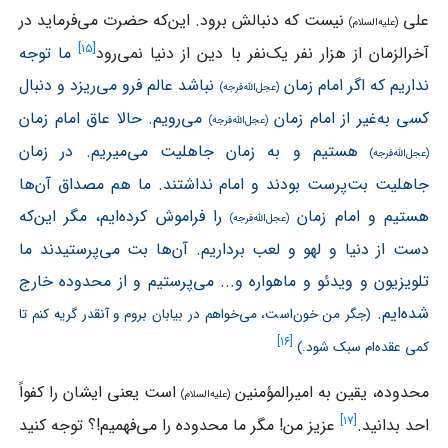
علی
نیست که دنبالش برود. این‌که حضرت می‌فرماید در
(علیه‌السلام)
]
۱۵
[
آخرالزمان از هزار نفر یک‌نفر با دین از دنیا نمی‌رود
ما توجه
نداریم که اگر امام زمان
نباشد عالم فرو می‌ریزد و دنبال
(عجل‌الله‌فرجه)
کسی به‌غیر از امام زمان
می‌رویم. حالا عاق امام زمان
(عجل‌الله‌فرجه)
هستیم و به زمان جاهلیت می‌میریم. در زمان
(عجل‌الله‌فرجه)
جاهلیت بت‌پرست بودند و امام نداشتند. ما هم مصداق آن‌ها
هستیم و امام زمان
را فراموش کرده‌ایم، مگر این‌که
(عجل‌الله‌فرجه)
دست از دنیا و لهو و لعب برداریم. آن‌ها بت می‌پرستیدند ما
تلویزیون و ویدئو و ماهواره و... می‌پرستیم و از محدوده خارج
شده‌ایم.
(جگر من خون‌است، می‌خواهم در بیابان بروم و آنقدر گریه کنم تا
]
۱۶
[
کمی عقده‌ام سبک شود.)
محدوده، یقین به امیرالمؤمنین
است یعنی ایشان را کفواً
(علیه‌السلام)
]
۱۷
[
احد بدانید.
عزیز من! مگر ما محدوده را می‌فهمیم!؟ توجه کنید