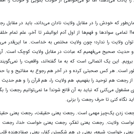
را یادت می‌دهد؛ اما تو می‌خواهی از خودت بگویی و خودت را افش
ن‌طور که خودش را در مقابل ولایت نادان می‌داند، باید در مقابل رج
!! تمامی سوادها و فهم‌ها از اول آدم ابوالبشر تا آخر، علم تمام خ
وان ولایت را ندارد؛ چون ولایت مختص به خداست. ما این‌قدر می‌فه
و حدیث صحیح می‌فهمیم که عبادت در مقابل ولایت کوچک است. آن‌ه
ویم. این یک اتصالی است که به ما گفته‌اند، واقعیت را نمی‌گویند 
ور است. هر کس صحبتی کرده و در آخر هم رجوع به مفاتیح و یا حد
 از رجعت هم توحید را بفهمیم، هم ولایت را، هم قرآن را و هم حدیث ر
 مشغول می‌کنی که نباید به آن قانع شوند! ما نمی‌توانیم رجعت را بگوی
باید نگاه کنی تا حرف رجعت را بزنی.
عت زدن یک‌چیز مهمی است. رجعت یعنی حقیقت، رجعت یعنی حقیقت
واست ولایت. رجعت یعنی تفکر، رجعت یعنی خواست خدا، رجعت ی
عنی خواست شیعه، یعنی در هم شکستن کفار، یعنی صفادهنده قلب 