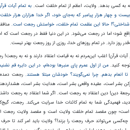
که به کسی بدهد. ولایت، اعظم از تمام خلقت است.
به تمام آیات قرآن
ست و چهار هزار پیامبر که به‌جای خود، اگر خدا هزاران هزار خلقت ای
 شناختی؟! حالا این عظمت تمام خلقت، خواستش رجعت است.
منافق
قع شود؛ اما در رجعت می‌شود. در این دنیا فقط در رجعت است که ام
قدر روز دارد. در تمام روزهای خدا، روزی از روز رجعت بهتر نیست.
 آیات قرآن! اغلب این‌مردم نه به قیامت اعتقاد دارند و نه به رجعت! رجع
وجه کنید.
من از اول عمرم پای منبرها بوده‌ام، در این دایره قم نشنی
تا انعام بدهم. چرا نمی‌گویند؟ خودشان مبتلا هستند.
رجعت دمده ش
کن بشر است، عقیده واقعی بشر است، هدایت بشر است، هشداردهنده 
لرجعة دین! دین اعتقاد به رجعت است. اگر شما اعتقاد به رجعت داشته‌ب
یدید، فهمیدگی شما به تمام کائنات خدا سرایت می‌کند. رجعت، گی
ست؛ چون مقصد تمام خلقت ولایت است و مقصد ولایت رجعت است.
ه‌کسی می‌تواند حرف رجعت را بزند!؟ ولایت باید امر کند تا حرف رج