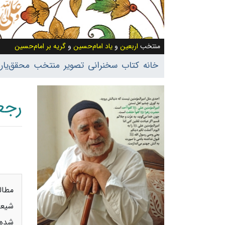
منتخب
اربعین
و
یاد امام‌حسین
و
گریه بر امام‌حسین
خانه
کتاب
سخنرانی
تصویر
منتخب
محقق‌یار
رجع
پرش به:
مطال
شیعه
شده‌ا