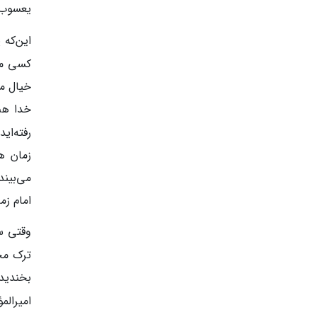
یعسوب‌ا
این‌که 
کسی می‌
خیال می
خدا هم 
رفته‌ای
زمان ه
می‌بیند
امام زم
وقتی سل
ترک محر
بخندید،
امیرالم