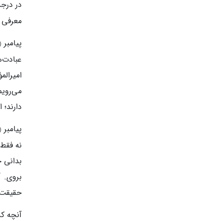
در درجه
معرفی ن
پیامبر
(
عبادت‌ه
امیرالم
می‌روی
دارند؛ 
پیامبر
(
نه فقط 
بدانی خ
بروی. آ
حقیقت 
آنچه که