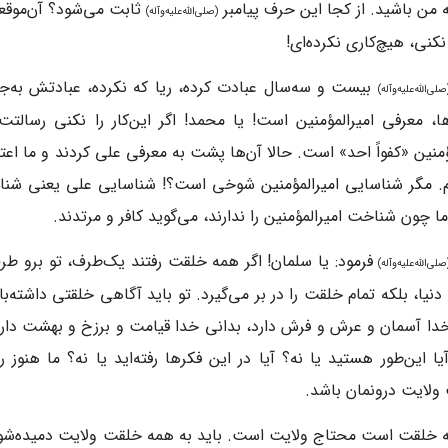
 من باشید. از کجا این حرف پیامبر
ثابت می‌شود؟ آن‌موقعی‌
(صلی‌الله‌علیه‌وآله)
کنی، هیچ‌کاری نکرده‌ای!
بیست و سه‌سال عبادت کرده، ریا که نکرده، عبادتش به‌جا
صلی‌الله‌علیه‌وآله)
ا، معرفی امیرالمؤمنین است! یا محمد! اگر این‌کار را نکنی رسالتت
ؤمنین «کفواً احد» است. حالا آن‌ها پشت به معرفی علی کردند و ما اعتنا
م. مگر شناسایی امیرالمؤمنین شوخی است؟! شناسایی علی یعنی شناسا
اما چون شناخت امیرالمؤمنین را ندارند، می‌گوید کافر و مرتدند.
فرمود: یا سلمان! اگر همه خلقت رفتند یک‌طرف، تو برو طر
صلی‌الله‌علیه‌وآله)
دنیا، بلکه تمام خلقت را در بر می‌گیرد. تو باید آگاهی خلقتی داشته‌ب
دا آسمان و عرش و فرش دارد، بدانی خدا قیامت و برزخ و بهشت دارد.
یا این‌طور هستید یا نه؟ آیا در این فکرها رفته‌اید یا نه؟ ما هنو
ولایت درونمان باشد.
 خلقت است محتاج ولایت است. باید به همه خلقت ولایت دمیده‌شود. 