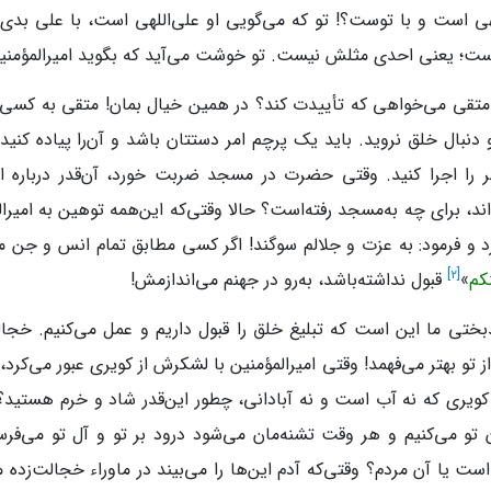
هی است و با توست؟! تو که می‌گویی او علی‌اللهی است، با علی بدی
ست؛ یعنی احدی مثلش نیست. تو خوشت می‌آید که بگوید امیرالمؤمنین
 متقی می‌خواهی که تأییدت کند؟ در همین خیال بمان! متقی به کسی 
 دنبال خلق نروید. باید یک پرچم امر دستتان باشد و آن‌را پیاده کنی
 را اجرا کنید. وقتی حضرت در مسجد ضربت خورد، آن‌قدر درباره امی
ند، برای چه به‌مسجد رفته‌است؟ حالا وقتی‌که این‌همه توهین به امیرا
د و فرمود: به عزت و جلالم سوگند! اگر کسی مطابق تمام انس و جن مرا
]
۲
[
کم
»
قبول نداشته‌باشد، به‌رو در جهنم می‌اندازمش!
دبختی ما این است که تبلیغ خلق را قبول داریم و عمل می‌کنیم. خج
ز تو بهتر می‌فهمد! وقتی امیرالمؤمنین با لشکرش از کویری عبور می‌ک
کویری که نه آب است و نه آبادانی، چطور این‌قدر شاد و خرم هستید؟
تو می‌کنیم و هر وقت تشنه‌مان می‌شود درود بر تو و آل تو می‌فرس
ست یا آن مردم؟ وقتی‌که آدم این‌ها را می‌بیند در ماوراء خجالت‌زده