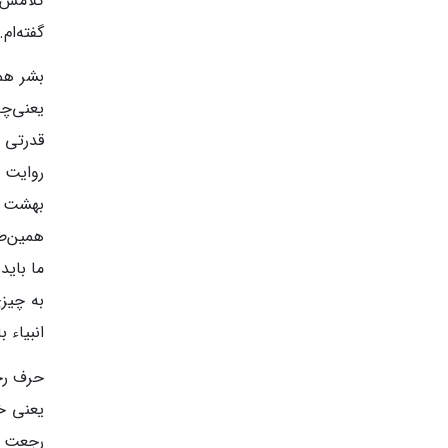
کلامش 
گفته‌ام.
بشر هما
یعنی‌چه
قدرتی ت
روایت 
بهشت بر
همین‌ط
ما باید
به چیزی
انبیاء 
حرف رج
یعنی خ
رجعت ی