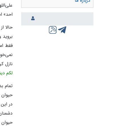
درباره ما
علی‌الل
احد» ا
حالا از
بروید و
فقط امر
نمی‌خوا
نازل کر
لکم دین
تمام ب
حیوان ا
در این 
دشمنان 
حیوان ا