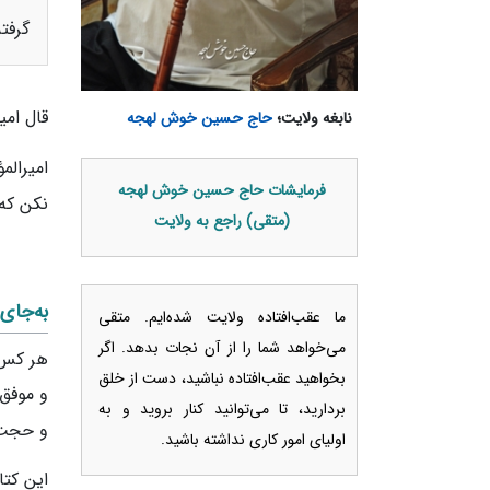
گرفته
قال امی
نابغه ولایت؛
حاج حسین خوش لهجه
امیرالم
فرمایشات حاج حسین خوش لهجه
نکن که
(متقی) راجع به ولایت
به‌جای
ما عقب‌افتاده ولایت شده‌ایم. متقی
می‌خواهد شما را از آن نجات بدهد. اگر
هر کس 
بخواهید عقب‌افتاده نباشید، دست از خلق
و موفق 
بردارید، تا می‌توانید کنار بروید و به
و حجت ب
اولیای امور کاری نداشته باشید.
این کت