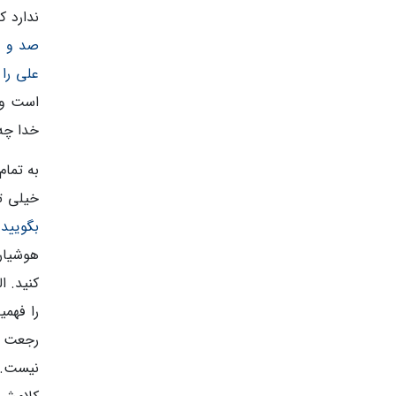
ندارد 
صد و بی
علی را
است وا
خدا چه‌
به تمام
خیلی ت
بگویید 
هوشیار
کنید. ا
را فهم
رجعت ا
نیست. چ