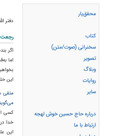
محقق‌یار
دفتر ال
کتاب
رجعت ر
سخنرانی (صوت/متن)
اگر بند
تصویر
اما به‌
وبلاگ
بخواهید
این خلق
روایات
سایر
متقی ما
می‌گوین
کسی او 
درباره حاج حسین خوش لهجه
خدا در 
ارتباط با ما
این علی