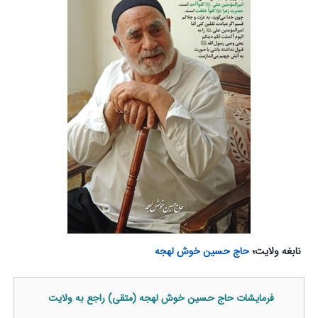
نابغه ولایت؛
حاج حسین خوش لهجه
فرمایشات حاج حسین خوش لهجه (متقی) راجع به ولایت