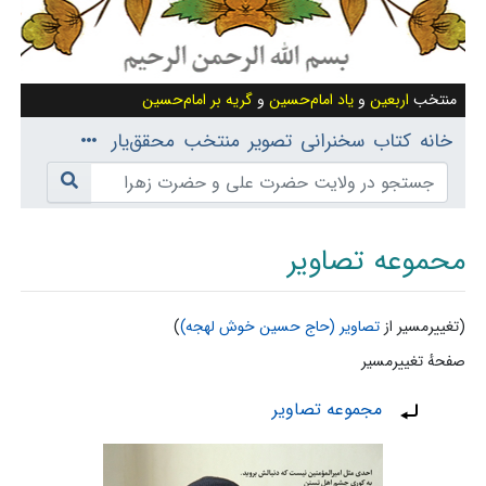
منتخب
اربعین
و
یاد امام‌حسین
و
گریه بر امام‌حسین
خانه
کتاب
سخنرانی
تصویر
منتخب
محقق‌یار
محموعه تصاویر
(تغییرمسیر از
تصاویر (حاج حسین خوش لهجه)
)
صفحهٔ تغییرمسیر
پرش به:
ناوبری
،
جستجو
تغییرمسیر به:
مجموعه تصاویر