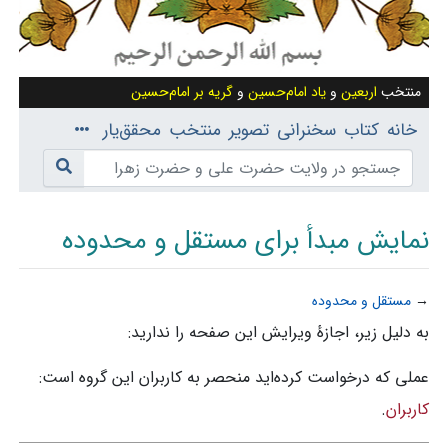
منتخب
اربعین
و
یاد امام‌حسین
و
گریه بر امام‌حسین
خانه
کتاب
سخنرانی
تصویر
منتخب
محقق‌یار
نمایش مبدأ برای مستقل و محدوده
→
مستقل و محدوده
پرش به:
ناوبری
،
جستجو
به دلیل زیر، اجازهٔ ویرایش این صفحه را ندارید:
عملی که درخواست کرده‌اید منحصر به کاربران این گروه است:
کاربران
.