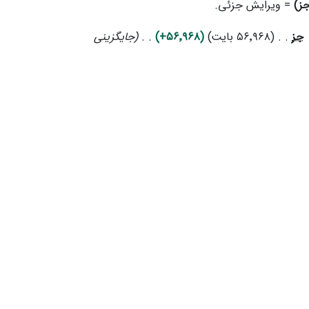
جز)
= ویرایش جزئی.
جز
۵۶٬۹۶۸ بایت
+۵۶٬۹۶۸
جایگزینی