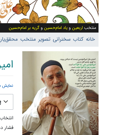
منتخب
اربعین
و
یاد امام‌حسین
و
گریه بر امام‌حسین
خانه
کتاب
سخنرانی
تصویر
منتخب
محقق‌یار
امیرال
نمایش س
پرش به:
پ
فشار ده