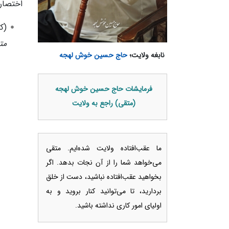
اختصار
ک
۴
مت
آ
نابغه ولایت؛
حاج حسین خوش لهجه
و
ر
فرمایشات حاج حسین خوش لهجه
ی
(متقی) راجع به ولایت
ل
۲
۰
ما عقب‌افتاده ولایت شده‌ایم. متقی
۲
می‌خواهد شما را از آن نجات بدهد. اگر
۶
بخواهید عقب‌افتاده نباشید، دست از خلق
بردارید، تا می‌توانید کنار بروید و به
اولیای امور کاری نداشته باشید.